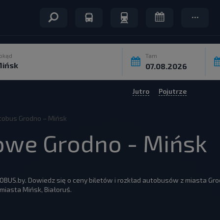
okąd
Tam
Jutro
Pojutrze
utobus Grodno – Mińsk
owe Grodno - Mińsk
FOBUS.by. Dowiedz się o ceny biletów i rozkład autobusów z miasta G
iasta Mińsk, Białoruś.