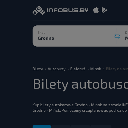
Skąd
D
Bilety
Autobusy
Białoruś
Mińsk
Bilety na a
Bilety autobus
Kup bilety autokarowe Grodno - Mińsk na stronie IN
Grodno - Mińsk. Pomożemy ci zaplanować podróż do m