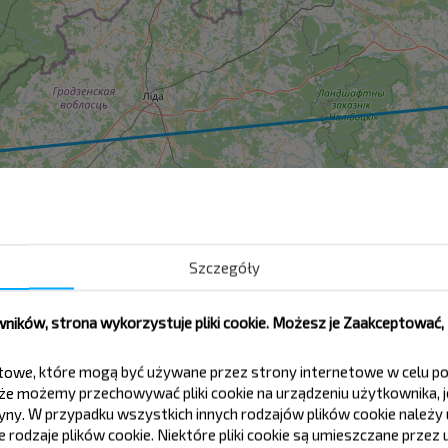
Szczegóły
ików, strona wykorzystuje pliki cookie. Możesz je Zaakceptować
k
tekstowe, które mogą być używane przez strony internetowe w celu
e możemy przechowywać pliki cookie na urządzeniu użytkownika, je
tryny. W przypadku wszystkich innych rodzajów plików cookie należ
Pastavy
rodzaje plików cookie. Niektóre pliki cookie są umieszczane przez u