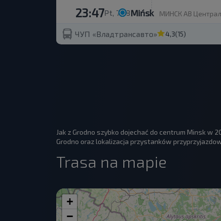
23:47
Mińsk
Pt, 7.08
МИНСК АВ Центральн
ЧУП «Владтрансавто»
4,3
(15)
Jak z Grodno szybko dojechać do centrum Minsk w 2
Grodno oraz lokalizacja przystanków przyprzyjazdow
Trasa na mapie
+
−