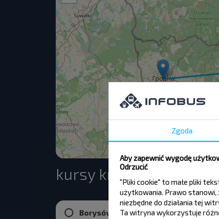
Zgoda
Aby zapewnić wygodę użytkown
Odrzucić
kursy krajowe do Mins
"Pliki cookie" to małe pliki 
użytkowania. Prawo stanowi, ż
niezbędne do działania tej wi
Borysów
Ta witryna wykorzystuje różne 