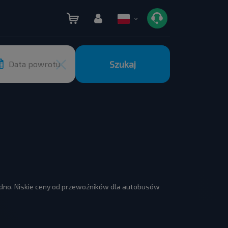
Szukaj
Data powrotu
rodno. Niskie ceny od przewoźników dla autobusów