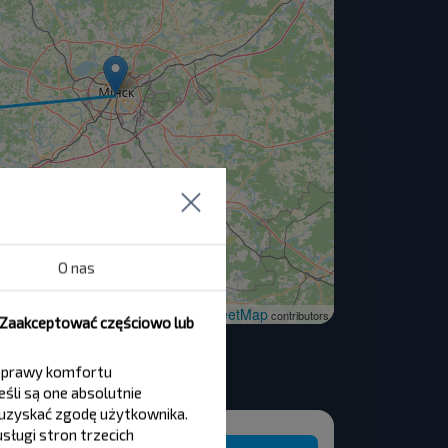
O nas
OpenStreetMap
| ©
contributors
, Zaakceptować częściowo lub
 poprawy komfortu
śli są one absolutnie
y uzyskać zgodę użytkownika.
sługi stron trzecich