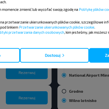
ach.
Rezerwuj
Mińsk
 momencie zmienić lub wycofać swoją zgodę na
Politykę plików co
Myadzyel
ę na przetwarzanie ukierunkowanych plików cookie, szczegółowe in
pod linkiem
Przetwarzanie ukierunkowanych plików cookie
.
Rezerwuj
Mińsk
lityki przetwarzania danych osobowych
, kim jesteśmy, jak możesz 
.
miasta Grodno
o
Dostosuj
Za
Grodno
Rezerwuj
National Airport Min
Grodno
Rezerwuj
Wilno lotnisko