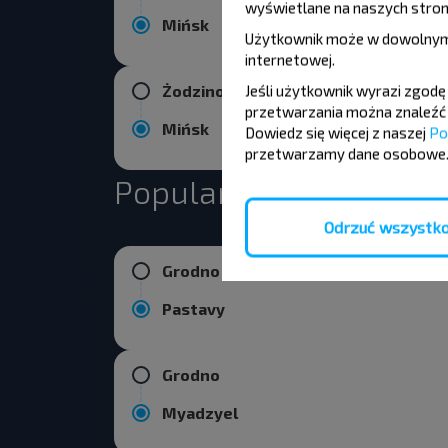
wyświetlane na naszych stron
Mińsk
Użytkownik może w dowolnym
internetowej
.
Żodzino
Jeśli użytkownik wyrazi zgod
przetwarzania można znaleźć 
Mińsk
Dowiedz się więcej z naszej
Po
przetwarzamy dane osobowe
Popularne kierunki z 
Odrzuć wszystk
Grodno
Pastavy
Grodno
Myadzyel