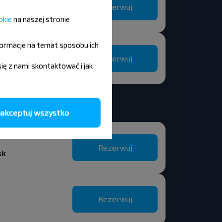
Rezerwuj
okie
na naszej stronie
formacje na temat sposobu ich
Rezerwuj
się z nami skontaktować i jak
akceptuj wszystko
Rezerwuj
sk
Rezerwuj