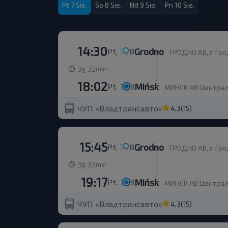
Pt 7 Sie.
So 8 Sie.
Nd 9 Sie.
Pn 10 Sie.
14:30
Grodno
Pt, 7.08
ГРОДНО АВ, г. Гро
g
min
3
32
18:02
Mińsk
Pt, 7.08
МИНСК АВ Центральн
ЧУП «Владтрансавто»
4,3
(15)
15:45
Grodno
Pt, 7.08
ГРОДНО АВ, г. Гро
g
min
3
32
19:17
Mińsk
Pt, 7.08
МИНСК АВ Центральн
ЧУП «Владтрансавто»
4,3
(15)