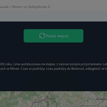
ый, г. Минск, ул. Бобруйская, 6
Pokaż więcej
026 roku. Linia autobusowa na mapie, z zaznaczonymi przystankami. 
ych w Minsk. Czas w podróży: czas podróży do Białoruś, odległość w k