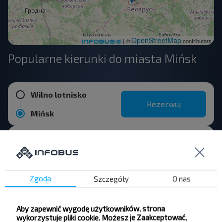
OpenStreetMap
| ©
contributors
Popularne kierunki do miasta Mińsk
Wilno lotnisko
Rezerwuj
Mińsk
Pastavy
Rezerwuj
Mińsk
Zgoda
Szczegóły
O nas
Żodzino
Rezerwuj
Aby zapewnić wygodę użytkowników, strona
Mińsk
wykorzystuje pliki cookie. Możesz je Zaakceptować,