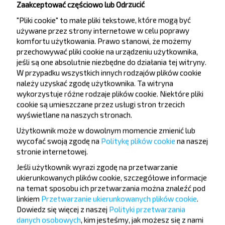
Zaakceptować częściowo lub Odrzucić
Borysów
"Pliki cookie" to małe pliki tekstowe, które mogą być
Rezerwuj
używane przez strony internetowe w celu poprawy
Mińsk
komfortu użytkowania. Prawo stanowi, że możemy
Najlepsze kursy z Plavinas
przechowywać pliki cookie na urządzeniu użytkownika,
jeśli są one absolutnie niezbędne do działania tej witryny.
W przypadku wszystkich innych rodzajów plików cookie
należy uzyskać zgodę użytkownika. Ta witryna
Pļaviņas
wykorzystuje różne rodzaje plików cookie. Niektóre pliki
Rezerwuj
cookie są umieszczane przez usługi stron trzecich
Pastavy
wyświetlane na naszych stronach.
Użytkownik może w dowolnym momencie zmienić lub
Pļaviņas
wycofać swoją zgodę na
Politykę plików cookie
na naszej
Rezerwuj
stronie internetowej
Myadzyel
.
Jeśli użytkownik wyrazi zgodę na przetwarzanie
ukierunkowanych plików cookie, szczegółowe informacje
Pļaviņas
na temat sposobu ich przetwarzania można znaleźć pod
Rezerwuj
linkiem
Przetwarzanie ukierunkowanych plików cookie
.
National Airport Minsk
Dowiedz się więcej z naszej
Polityki przetwarzania
danych osobowych
, kim jesteśmy, jak możesz się z nami