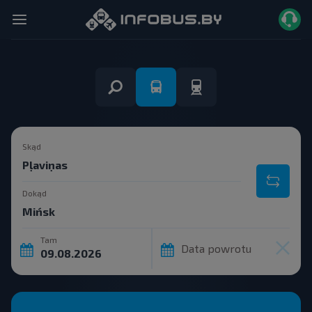
Skąd
Dokąd
Tam
Data powrotu