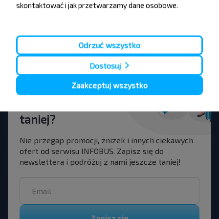
Pļaviņas
skontaktować i jak przetwarzamy dane osobowe.
Rezerwuj
Wilno lotnisko
Odrzuć wszystko
Dostosuj
Chcesz
Zaakceptuj wszystko
podróżować
taniej?
Nie przegap promocji, zniżek i innych ciekawych
ofert od serwisu INFOBUS. Zapisz się do
newslettera i podróżuj z nami jeszcze taniej!
Zapisz się