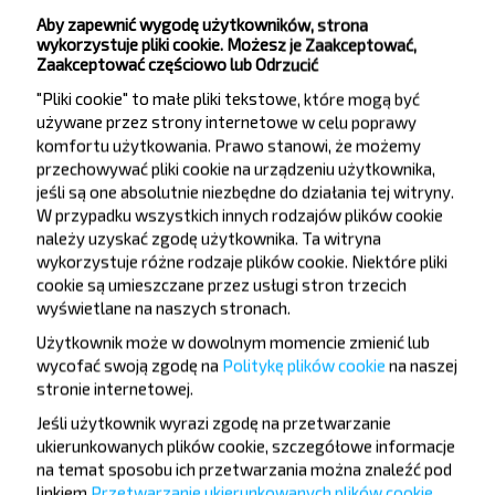
Aby zapewnić wygodę użytkowników, strona
Zapisz się
wykorzystuje pliki cookie. Możesz je Zaakceptować,
Zaakceptować częściowo lub Odrzucić
"Pliki cookie" to małe pliki tekstowe, które mogą być
FAQ
używane przez strony internetowe w celu poprawy
komfortu użytkowania. Prawo stanowi, że możemy
przechowywać pliki cookie na urządzeniu użytkownika,
jeśli są one absolutnie niezbędne do działania tej witryny.
W przypadku wszystkich innych rodzajów plików cookie
Jak zarezerwować bilety?
należy uzyskać zgodę użytkownika. Ta witryna
wykorzystuje różne rodzaje plików cookie. Niektóre pliki
cookie są umieszczane przez usługi stron trzecich
wyświetlane na naszych stronach.
Użytkownik może w dowolnym momencie zmienić lub
Czy na stronie Rechytsa-Krasnaya
wycofać swoją zgodę na
Politykę plików cookie
na naszej
Dubrova obowiązują jakieś
stronie internetowej
.
ograniczenia dotyczące
Jeśli użytkownik wyrazi zgodę na przetwarzanie
podróżowania?
ukierunkowanych plików cookie, szczegółowe informacje
na temat sposobu ich przetwarzania można znaleźć pod
linkiem
Przetwarzanie ukierunkowanych plików cookie
.