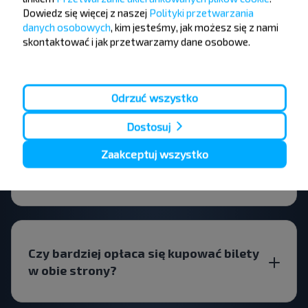
Dowiedz się więcej z naszej
Polityki przetwarzania
danych osobowych
, kim jesteśmy, jak możesz się z nami
skontaktować i jak przetwarzamy dane osobowe.
Kiedy najlepiej szukać biletów
Rechytsa-Krasnaya Dubrova?
Odrzuć wszystko
Dostosuj
Czy lepiej wybrać lot bezpośredni czy z
Zaakceptuj wszystko
przesiadką na stronie Krasnaya
Dubrova?
Czy bardziej opłaca się kupować bilety
w obie strony?