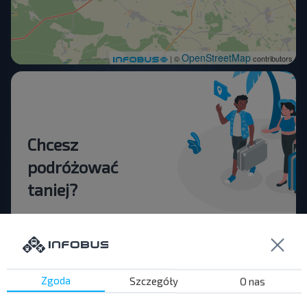
OpenStreetMap
| ©
contributors
Chcesz
podróżować
taniej?
Nie przegap promocji, zniżek i innych ciekawych
ofert od serwisu INFOBUS. Zapisz się do
newslettera i podróżuj z nami jeszcze taniej!
Zgoda
Szczegóły
O nas