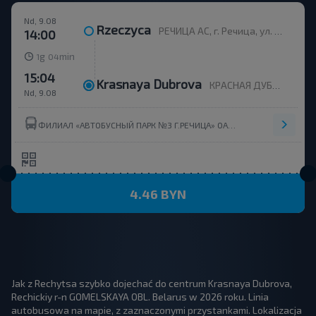
Nd, 9.08
Rzeczyca
РЕЧИЦА АС, г. Речица, ул. Пионерская 30, Беларусь
14:00
g
min
1
04
15:04
Krasnaya Dubrova
КРАСНАЯ ДУБРОВА, КРАСНАЯ ДУБРОВА Короватичский с/с Речицкий р-н ГОМЕЛЬСКАЯ ОБЛ. Беларусь
Nd, 9.08
ФИЛИАЛ «АВТОБУСНЫЙ ПАРК №3 Г.РЕЧИЦА» ОАО «ГОМЕЛЬОБЛАВТОТРАНС» ОАО ГОМЕЛЬОБЛАВТОТРАНС
4.46 BYN
Jak z Rechytsa szybko dojechać do centrum Krasnaya Dubrova,
Rechickiy r-n GOMELSKAYA OBL. Belarus w 2026 roku. Linia
autobusowa na mapie, z zaznaczonymi przystankami. Lokalizacja