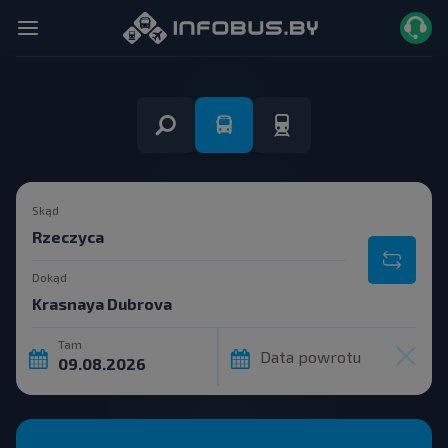
Skąd
Dokąd
Tam
Data powrotu