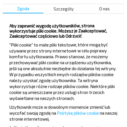
taniej?
Zgoda
Szczegóły
O nas
Nie przegap promocji, zniżek i innych ciekawych
ofert od serwisu INFOBUS. Zapisz się do
Aby zapewnić wygodę użytkowników, strona
newslettera i podróżuj z nami jeszcze taniej!
wykorzystuje pliki cookie. Możesz je Zaakceptować,
Zaakceptować częściowo lub Odrzucić
"Pliki cookie" to małe pliki tekstowe, które mogą być
używane przez strony internetowe w celu poprawy
komfortu użytkowania. Prawo stanowi, że możemy
Zapisz się
przechowywać pliki cookie na urządzeniu użytkownika,
jeśli są one absolutnie niezbędne do działania tej witryny.
W przypadku wszystkich innych rodzajów plików cookie
należy uzyskać zgodę użytkownika. Ta witryna
FAQ
wykorzystuje różne rodzaje plików cookie. Niektóre pliki
cookie są umieszczane przez usługi stron trzecich
wyświetlane na naszych stronach.
Użytkownik może w dowolnym momencie zmienić lub
Jak można kupić bilety autobusowe
wycofać swoją zgodę na
Politykę plików cookie
na naszej
Rechytsa-Bronnaje?
stronie internetowej
.