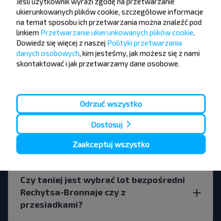
Jeśli użytkownik wyrazi zgodę na przetwarzanie
ukierunkowanych plików cookie, szczegółowe informacje
na temat sposobu ich przetwarzania można znaleźć pod
linkiem
Przetwarzanie ukierunkowanych plików cookie
.
Czy istnieją ograniczenia dotyczące
Dowiedz się więcej z naszej
Polityki przetwarzania
podróżowania Rechytsa-Bronnaje?
danych osobowych
, kim jesteśmy, jak możesz się z nami
skontaktować i jak przetwarzamy dane osobowe.
Odrzuć wszystko
Jak długo przed wylotem szukać biletu
Rechytsa-Bronnaje?
Dostosuj
Zaakceptuj wszystko
Czy taniej jest wybrać lot bezpośredni
Rechytsa-Bronnaje czy z
przesiadkami?