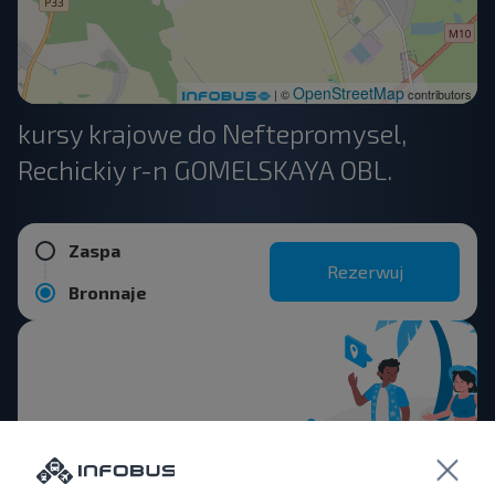
OpenStreetMap
| ©
contributors
kursy krajowe do Neftepromysel,
Rechickiy r-n GOMELSKAYA OBL.
Zaspa
Rezerwuj
Bronnaje
Chcesz
podróżować