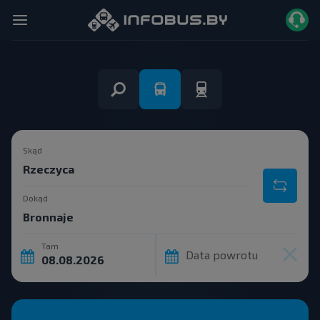
Skąd
Dokąd
Tam
Data powrotu