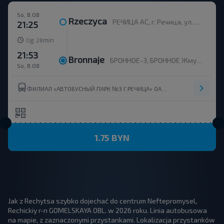
So, 8.08
Rzeczyca
РЕЧИЦА АС, г. Речица, ул. Пионерская 30, Беларусь
21:25
g
min
0
28
21:53
Bronnaje
БРОННОЕ-3, БРОННОЕ Жмуровский с/с Речицкий р-н ГОМЕЛЬСКАЯ ОБЛ. Беларусь
So, 8.08
ФИЛИАЛ «АВТОБУСНЫЙ ПАРК №3 Г.РЕЧИЦА» ОАО «ГОМЕЛЬОБЛАВТОТРАНС» ОАО ГОМЕЛЬОБЛАВТОТРАНС
1.75 BYN
Jak z Rechytsa szybko dojechać do centrum Neftepromysel,
Rechickiy r-n GOMELSKAYA OBL. w 2026 roku. Linia autobusowa
na mapie, z zaznaczonymi przystankami. Lokalizacja przystanków