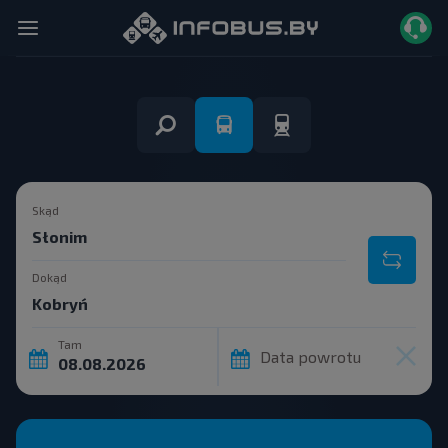
Skąd
Dokąd
Tam
Data powrotu