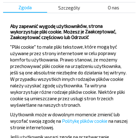
Rezerwuj
Brześć
Zgoda
Szczegóły
O nas
Słonim
Aby zapewnić wygodę użytkowników, strona
Rezerwuj
wykorzystuje pliki cookie. Możesz je Zaakceptować,
Warszawa
Zaakceptować częściowo lub Odrzucić
"Pliki cookie" to małe pliki tekstowe, które mogą być
używane przez strony internetowe w celu poprawy
Słonim
Rezerwuj
komfortu użytkowania. Prawo stanowi, że możemy
Mińsk
przechowywać pliki cookie na urządzeniu użytkownika,
jeśli są one absolutnie niezbędne do działania tej witryny.
W przypadku wszystkich innych rodzajów plików cookie
Słonim
należy uzyskać zgodę użytkownika. Ta witryna
Rezerwuj
wykorzystuje różne rodzaje plików cookie. Niektóre pliki
Grodno
cookie są umieszczane przez usługi stron trzecich
wyświetlane na naszych stronach.
Użytkownik może w dowolnym momencie zmienić lub
wycofać swoją zgodę na
Politykę plików cookie
na naszej
stronie internetowej
.
Chcesz
Jeśli użytkownik wyrazi zgodę na przetwarzanie