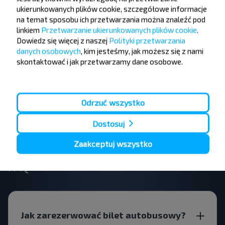
podróżować
ukierunkowanych plików cookie, szczegółowe informacje
na temat sposobu ich przetwarzania można znaleźć pod
taniej?
linkiem
Przetwarzanie ukierunkowanych plików cookie
.
Dowiedz się więcej z naszej
Polityki przetwarzania
Nie przegap promocji, zniżek i innych ciekawych
danych osobowych
, kim jesteśmy, jak możesz się z nami
ofert od serwisu INFOBUS. Zapisz się do
skontaktować i jak przetwarzamy dane osobowe.
newslettera i podróżuj z nami jeszcze taniej!
Odrzuć wszystko
Dostosuj
Zapisz się
Zaakceptuj wszystko
FAQ
Jak zarezerwować bilet autobusowy?