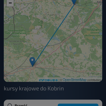
−
OpenStreetMap
| ©
contributors
kursy krajowe do Kobrin
Brześć