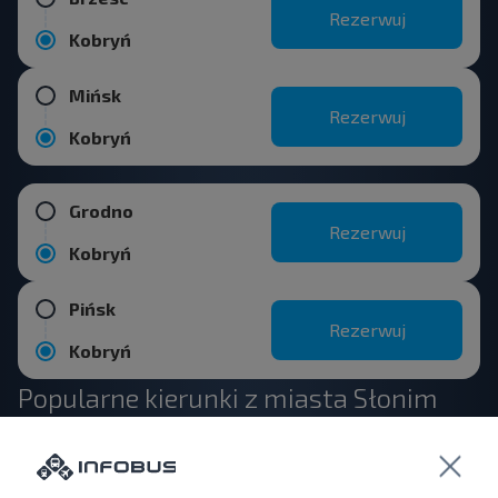
Rezerwuj
Kobryń
Mińsk
Rezerwuj
Kobryń
Grodno
Rezerwuj
Kobryń
Pińsk
Rezerwuj
Kobryń
Popularne kierunki z miasta Słonim
Słonim