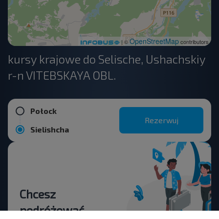
OpenStreetMap
| ©
contributors
kursy krajowe do Selische, Ushachskiy
r-n VITEBSKAYA OBL.
Połock
Rezerwuj
Sielishcha
Chcesz
podróżować