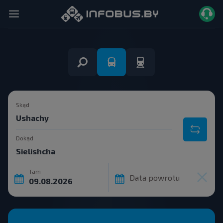
Skąd
Dokąd
Tam
Data powrotu