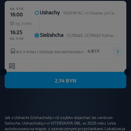
Nd, 9.08
Ushachy
УШАЧИ АС, г.п.Ушачи, ул.Советская, 22
16:00
g
min
0
25
16:25
Sielishcha
СЕЛИЩЕ, СЕЛИЩЕ Кубличский с/с Ушачский р-н ВИТЕБСКАЯ ОБЛ. Беларусь
Nd, 9.08
4,9
(178)
ФЛ-Л АП№2 Г.ПОЛОЦК ОАО ВИТЕБСКОБЛАВТОТРАНС УЧАСТОК Г. МИОРЫ МЕЖГОРОД
2.14 BYN
Jak z Ushachi (Ushachskij r-n) szybko dojechać do centrum
Selische, Ushachskiy r-n VITEBSKAYA OBL. w 2026 roku. Linia
autobusowa na mapie, z zaznaczonymi przystankami. Lokalizacja