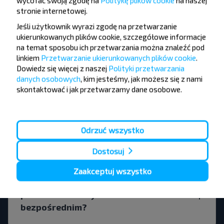
wycofać swoją zgodę na
Politykę plików cookie
na naszej
stronie internetowej
.
Jeśli użytkownik wyrazi zgodę na przetwarzanie
Czy są jakieś ograniczenia dotyczące
ukierunkowanych plików cookie, szczegółowe informacje
podróży?
na temat sposobu ich przetwarzania można znaleźć pod
linkiem
Przetwarzanie ukierunkowanych plików cookie
.
Dowiedz się więcej z naszej
Polityki przetwarzania
danych osobowych
, kim jesteśmy, jak możesz się z nami
skontaktować i jak przetwarzamy dane osobowe.
Kiedy najlepiej szukać biletów Ushachi
(Ushachskij r-n)-Selische, Ushachskiy
r-n VITEBSKAYA OBL.?
Odrzuć wszystko
Dostosuj
Zaakceptuj wszystko
Czy taniej jest podróżować z
przesiadkami czy lotem
bezpośrednim?