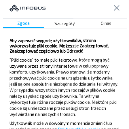
taniej?
Nie przegap promocji, zniżek i innych ciekawych
ofert od serwisu INFOBUS. Zapisz się do
Zgoda
Szczegóły
O nas
newslettera i podróżuj z nami jeszcze taniej!
Aby zapewnić wygodę użytkowników, strona
wykorzystuje pliki cookie. Możesz je Zaakceptować,
Zaakceptować częściowo lub Odrzucić
"Pliki cookie" to małe pliki tekstowe, które mogą być
Zapisz się
używane przez strony internetowe w celu poprawy
komfortu użytkowania. Prawo stanowi, że możemy
przechowywać pliki cookie na urządzeniu użytkownika,
FAQ
jeśli są one absolutnie niezbędne do działania tej witryny.
W przypadku wszystkich innych rodzajów plików cookie
należy uzyskać zgodę użytkownika. Ta witryna
wykorzystuje różne rodzaje plików cookie. Niektóre pliki
cookie są umieszczane przez usługi stron trzecich
Jak zarezerwować bilety?
wyświetlane na naszych stronach.
Użytkownik może w dowolnym momencie zmienić lub