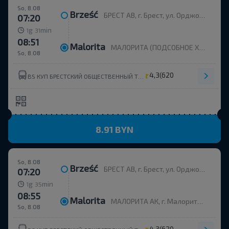
So, 8.08
Brześć
БРЕСТ АВ, г. Брест, ул. Орджоникидзе, 12, Беларусь
07:20
g
min
1
31
08:51
Malorita
МАЛОРИТА (ПОДСОБНОЕ ХОЗ-ВО), МАЛОРИТА Малоритский р-н БРЕСТСКАЯ ОБЛ. Беларусь
So, 8.08
4,3
(620)
BS КУП БРЕСТСКИЙ ОБЩЕСТВЕННЫЙ ТРАНСПОРТ УНП 291310326
8.91 BYN
So, 8.08
Brześć
БРЕСТ АВ, г. Брест, ул. Орджоникидзе, 12, Беларусь
07:20
g
min
1
35
08:55
Malorita
МАЛОРИТА АК, г. Малорита, ул. Вокзальная, 19
So, 8.08
4,3