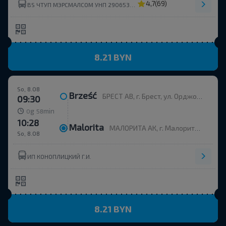
4,7
(69)
BS ЧТУП МЭРСМАЛСОМ УНП 290653214
8.21 BYN
So, 8.08
Brześć
БРЕСТ АВ, г. Брест, ул. Орджоникидзе, 12, Беларусь
09:30
g
min
0
58
10:28
Malorita
МАЛОРИТА АК, г. Малорита, ул. Вокзальная, 19
So, 8.08
ИП КОНОПЛИЦКИЙ Г.И.
8.21 BYN