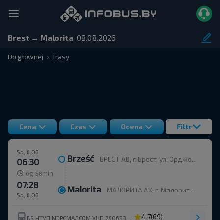
Brest → Malorita
, 08.08.2026
Do głównej
Trasy
Cena
Czas
Ocena
Filtr
So, 8.08
Brześć
БРЕСТ АВ, г. Брест, ул. Орджоникидзе, 12, Беларусь
06:30
g
min
0
58
07:28
Malorita
МАЛОРИТА АК, г. Малорита, ул. Вокзальная, 19
So, 8.08
4,7
(69)
BS ЧТУП МЭРСМАЛСОМ УНП 290653214