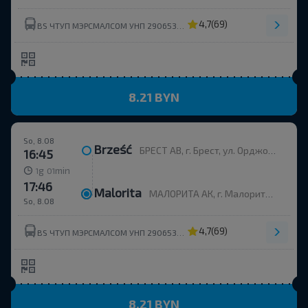
4,7
(69)
BS ЧТУП МЭРСМАЛСОМ УНП 290653214
8.21 BYN
So, 8.08
Brześć
БРЕСТ АВ, г. Брест, ул. Орджоникидзе, 12, Беларусь
16:45
g
min
1
01
17:46
Malorita
МАЛОРИТА АК, г. Малорита, ул. Вокзальная, 19
So, 8.08
4,7
(69)
BS ЧТУП МЭРСМАЛСОМ УНП 290653214
8.21 BYN