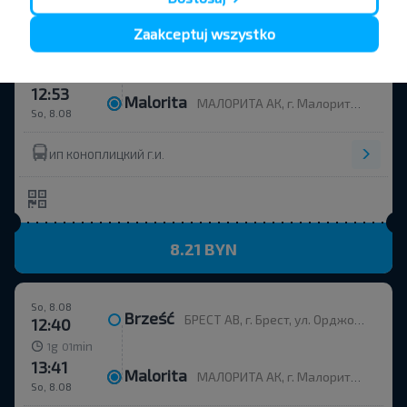
Zaakceptuj wszystko
So, 8.08
Brześć
БРЕСТ АВ, г. Брест, ул. Орджоникидзе, 12, Беларусь
11:55
g
min
0
58
12:53
Malorita
МАЛОРИТА АК, г. Малорита, ул. Вокзальная, 19
So, 8.08
ИП КОНОПЛИЦКИЙ Г.И.
8.21 BYN
So, 8.08
Brześć
БРЕСТ АВ, г. Брест, ул. Орджоникидзе, 12, Беларусь
12:40
g
min
1
01
13:41
Malorita
МАЛОРИТА АК, г. Малорита, ул. Вокзальная, 19
So, 8.08