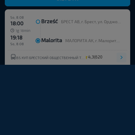
So, 8.08
Brześć
БРЕСТ АВ, г. Брест, ул. Орджоникидзе, 12, Беларусь
18:00
g
min
1
18
19:18
Malorita
МАЛОРИТА АК, г. Малорита, ул. Вокзальная, 19
So, 8.08
4,3
(620)
BS КУП БРЕСТСКИЙ ОБЩЕСТВЕННЫЙ ТРАНСПОРТ УНП 291310326
7.84 BYN
So, 8.08
Brześć
БРЕСТ АВ, г. Брест, ул. Орджоникидзе, 12, Беларусь
18:45
g
min
0
58
19:43
Malorita
МАЛОРИТА АК, г. Малорита, ул. Вокзальная, 19
So, 8.08