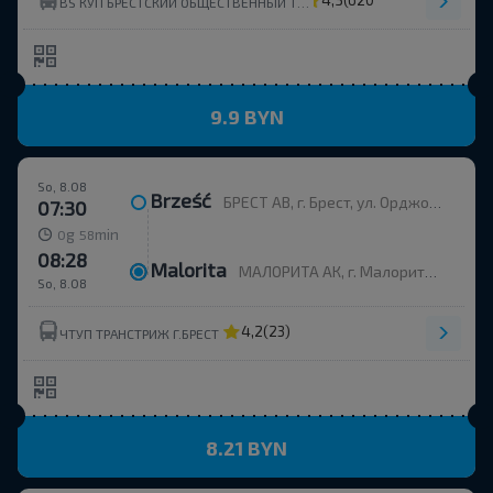
(620)
BS КУП БРЕСТСКИЙ ОБЩЕСТВЕННЫЙ ТРАНСПОРТ УНП 291310326
9.9 BYN
So, 8.08
Brześć
БРЕСТ АВ, г. Брест, ул. Орджоникидзе, 12, Беларусь
07:30
g
min
0
58
08:28
Malorita
МАЛОРИТА АК, г. Малорита, ул. Вокзальная, 19
So, 8.08
4,2
(23)
ЧТУП ТРАНСТРИЖ Г.БРЕСТ
8.21 BYN