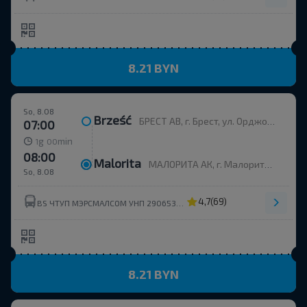
8.21 BYN
So, 8.08
Brześć
БРЕСТ АВ, г. Брест, ул. Орджоникидзе, 12, Беларусь
07:00
g
min
1
00
08:00
Malorita
МАЛОРИТА АК, г. Малорита, ул. Вокзальная, 19
So, 8.08
4,7
(69)
BS ЧТУП МЭРСМАЛСОМ УНП 290653214
8.21 BYN