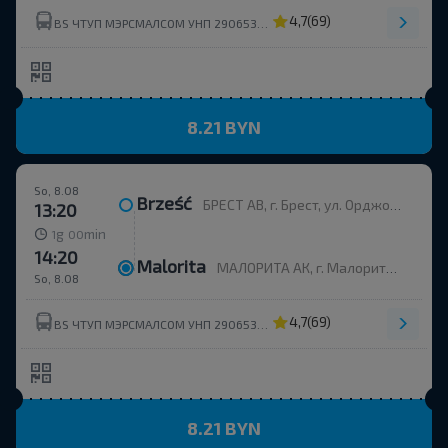
4,7
(69)
BS ЧТУП МЭРСМАЛСОМ УНП 290653214
8.21 BYN
So, 8.08
Brześć
БРЕСТ АВ, г. Брест, ул. Орджоникидзе, 12, Беларусь
13:20
g
min
1
00
14:20
Malorita
МАЛОРИТА АК, г. Малорита, ул. Вокзальная, 19
So, 8.08
4,7
(69)
BS ЧТУП МЭРСМАЛСОМ УНП 290653214
8.21 BYN