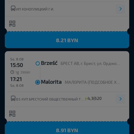
ИП КОНОПЛИЦКИЙ Г.И.
8.21 BYN
So, 8.08
Brześć
БРЕСТ АВ, г. Брест, ул. Орджоникидзе, 12, Беларусь
15:50
g
min
1
31
17:21
Malorita
МАЛОРИТА (ПОДСОБНОЕ ХОЗ-ВО), МАЛОРИТА Малоритский р-н БРЕСТСКАЯ ОБЛ. Беларусь
So, 8.08
4,3
(620)
BS КУП БРЕСТСКИЙ ОБЩЕСТВЕННЫЙ ТРАНСПОРТ УНП 291310326
8.91 BYN