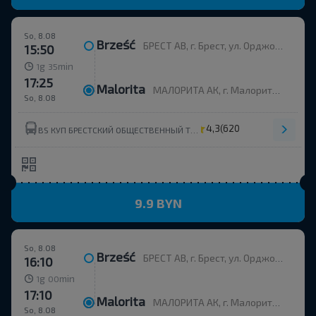
So, 8.08
Brześć
БРЕСТ АВ, г. Брест, ул. Орджоникидзе, 12, Беларусь
15:50
g
min
1
35
17:25
Malorita
МАЛОРИТА АК, г. Малорита, ул. Вокзальная, 19
So, 8.08
4,3
(620)
BS КУП БРЕСТСКИЙ ОБЩЕСТВЕННЫЙ ТРАНСПОРТ УНП 291310326
9.9 BYN
So, 8.08
Brześć
БРЕСТ АВ, г. Брест, ул. Орджоникидзе, 12, Беларусь
16:10
g
min
1
00
17:10
Malorita
МАЛОРИТА АК, г. Малорита, ул. Вокзальная, 19
So, 8.08