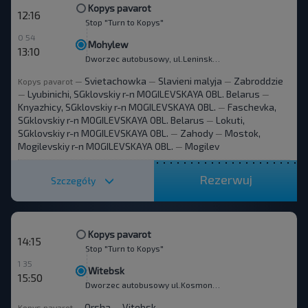
Kopys pavarot
12:16
Stop "Turn to Kopys"
0 54
Mohylew
13:10
Dworzec autobusowy, ul.Leninskaha 93
Svietachowka
Slavieni malyja
Zabroddzie
Kopys pavarot
—
—
—
Lyubinichi, SGklovskiy r-n MOGILEVSKAYA OBL. Belarus
—
—
Knyazhicy, SGklovskiy r-n MOGILEVSKAYA OBL.
Faschevka,
—
SGklovskiy r-n MOGILEVSKAYA OBL. Belarus
Lokuti,
—
SGklovskiy r-n MOGILEVSKAYA OBL.
Zahody
Mostok,
—
—
Mogilevskiy r-n MOGILEVSKAYA OBL.
Mogilev
—
Rezerwuj
Szczegóły
Kopys pavarot
14:15
Stop "Turn to Kopys"
1 35
Witebsk
15:50
Dworzec autobusowy ul.Kosmonavtov 12
Orsha
Vitebsk
Kopys pavarot
—
—