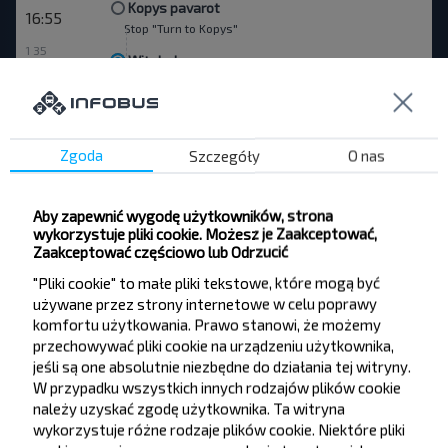
Kopys pavarot
16:55
Stop "Turn to Kopys"
1 35
Witebsk
18:30
Dworzec autobusowy ul.Kosmonavtov 12
Orsha
Vitebsk
Kopys pavarot
—
—
Zgoda
Szczegóły
O nas
Rezerwuj
Szczegóły
Aby zapewnić wygodę użytkowników, strona
wykorzystuje pliki cookie. Możesz je Zaakceptować,
Kopys pavarot
17:46
Zaakceptować częściowo lub Odrzucić
Stop "Turn to Kopys"
"Pliki cookie" to małe pliki tekstowe, które mogą być
0 54
Mohylew
używane przez strony internetowe w celu poprawy
18:40
Dworzec autobusowy, ul.Leninskaha 93
komfortu użytkowania. Prawo stanowi, że możemy
przechowywać pliki cookie na urządzeniu użytkownika,
Svietachowka
Slavieni malyja
Zabroddzie
Kopys pavarot
—
—
—
jeśli są one absolutnie niezbędne do działania tej witryny.
Lyubinichi, SGklovskiy r-n MOGILEVSKAYA OBL. Belarus
—
—
Knyazhicy, SGklovskiy r-n MOGILEVSKAYA OBL.
Faschevka,
W przypadku wszystkich innych rodzajów plików cookie
—
SGklovskiy r-n MOGILEVSKAYA OBL. Belarus
Lokuti,
—
należy uzyskać zgodę użytkownika. Ta witryna
SGklovskiy r-n MOGILEVSKAYA OBL.
Zahody
Mostok,
—
—
wykorzystuje różne rodzaje plików cookie. Niektóre pliki
Mogilevskiy r-n MOGILEVSKAYA OBL.
Mogilev
—