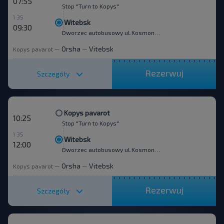
07:55
Stop "Turn to Kopys"
1 35
Witebsk
09:30
Dworzec autobusowy ul.Kosmonavtov 12
Orsha
Vitebsk
Kopys pavarot
—
—
Rezerwuj
Szczegóły
Kopys pavarot
10:25
Stop "Turn to Kopys"
1 35
Witebsk
12:00
Dworzec autobusowy ul.Kosmonavtov 12
Orsha
Vitebsk
Kopys pavarot
—
—
Rezerwuj
Szczegóły