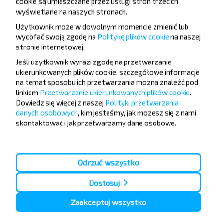
cookie są umieszczane przez usługi stron trzecich
wyświetlane na naszych stronach.
Rezerwuj
Szczegóły
Użytkownik może w dowolnym momencie zmienić lub
wycofać swoją zgodę na
Politykę plików cookie
na naszej
stronie internetowej
.
Kopys pavarot
Jeśli użytkownik wyrazi zgodę na przetwarzanie
20:16
Stop "Turn to Kopys"
ukierunkowanych plików cookie, szczegółowe informacje
0 54
na temat sposobu ich przetwarzania można znaleźć pod
Mohylew
21:10
linkiem
Przetwarzanie ukierunkowanych plików cookie
.
Dworzec autobusowy, ul.Leninskaha 93
Dowiedz się więcej z naszej
Polityki przetwarzania
Svietachowka
Slavieni malyja
Zabroddzie
Kopys pavarot
—
—
—
danych osobowych
, kim jesteśmy, jak możesz się z nami
Lyubinichi, SGklovskiy r-n MOGILEVSKAYA OBL. Belarus
—
—
skontaktować i jak przetwarzamy dane osobowe.
Knyazhicy, SGklovskiy r-n MOGILEVSKAYA OBL.
Faschevka,
—
SGklovskiy r-n MOGILEVSKAYA OBL. Belarus
Lokuti,
—
SGklovskiy r-n MOGILEVSKAYA OBL.
Zahody
Mostok,
—
—
Mogilevskiy r-n MOGILEVSKAYA OBL.
Mogilev
—
Odrzuć wszystko
Rezerwuj
Szczegóły
Dostosuj
Zaakceptuj wszystko