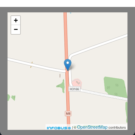
Stop "Turn to Kopys" na mapie
+
−
OpenStreetMap
| ©
contributors