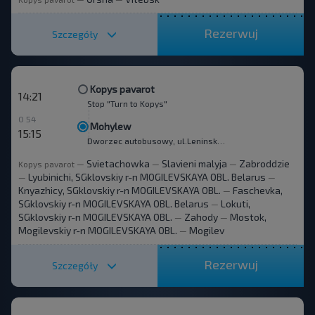
Rezerwuj
Szczegóły
Kopys pavarot
14:21
Stop "Turn to Kopys"
0 54
Mohylew
15:15
Dworzec autobusowy, ul.Leninskaha 93
Svietachowka
Slavieni malyja
Zabroddzie
Kopys pavarot
—
—
—
Lyubinichi, SGklovskiy r-n MOGILEVSKAYA OBL. Belarus
—
—
Knyazhicy, SGklovskiy r-n MOGILEVSKAYA OBL.
Faschevka,
—
SGklovskiy r-n MOGILEVSKAYA OBL. Belarus
Lokuti,
—
SGklovskiy r-n MOGILEVSKAYA OBL.
Zahody
Mostok,
—
—
Mogilevskiy r-n MOGILEVSKAYA OBL.
Mogilev
—
Rezerwuj
Szczegóły