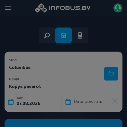
Skąd
Dokąd
Tam
Data powrotu