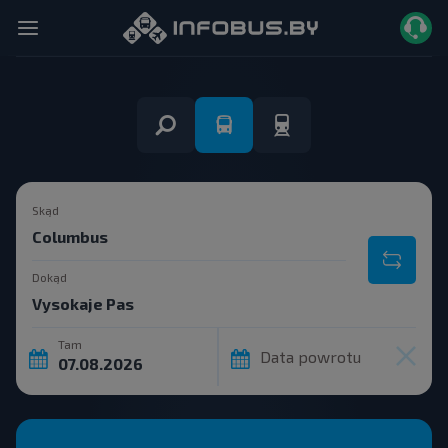
Skąd
Dokąd
Tam
Data powrotu