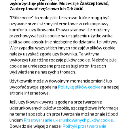
wykorzystuje pliki cookie. Możesz je Zaakceptować,
MOGILEVSKAYA OBL.
Mogilev
—
Zaakceptować częściowo lub Odrzucić
Rezerwuj
"Pliki cookie" to małe pliki tekstowe, które mogą być
Szczegóły
używane przez strony internetowe w celu poprawy
komfortu użytkowania. Prawo stanowi, że możemy
przechowywać pliki cookie na urządzeniu użytkownika,
Vysokaje Pas
jeśli są one absolutnie niezbędne do działania tej witryny.
19:45
Przystanek Vysokoye
W przypadku wszystkich innych rodzajów plików cookie
1 25
należy uzyskać zgodę użytkownika. Ta witryna
Mohylew
21:10
wykorzystuje różne rodzaje plików cookie. Niektóre pliki
Dworzec autobusowy, ul.Leninskaha 93
cookie są umieszczane przez usługi stron trzecich
Orsha
Kopys pavarot
Svietachowka
Vysokaje Pas
—
—
—
—
wyświetlane na naszych stronach.
Slavieni malyja
Zabroddzie
Lyubinichi, SGklovskiy r-n
—
—
Użytkownik może w dowolnym momencie zmienić lub
MOGILEVSKAYA OBL. Belarus
Knyazhicy, SGklovskiy r-n
—
wycofać swoją zgodę na
Politykę plików cookie
na naszej
MOGILEVSKAYA OBL.
Faschevka, SGklovskiy r-n
—
MOGILEVSKAYA OBL. Belarus
Lokuti, SGklovskiy r-n
stronie internetowej
.
—
MOGILEVSKAYA OBL.
Zahody
Mostok, Mogilevskiy r-n
—
—
Jeśli użytkownik wyrazi zgodę na przetwarzanie
MOGILEVSKAYA OBL.
Mogilev
—
ukierunkowanych plików cookie, szczegółowe informacje
na temat sposobu ich przetwarzania można znaleźć pod
Rezerwuj
Szczegóły
linkiem
Przetwarzanie ukierunkowanych plików cookie
.
Dowiedz się więcej z naszej
Polityki przetwarzania