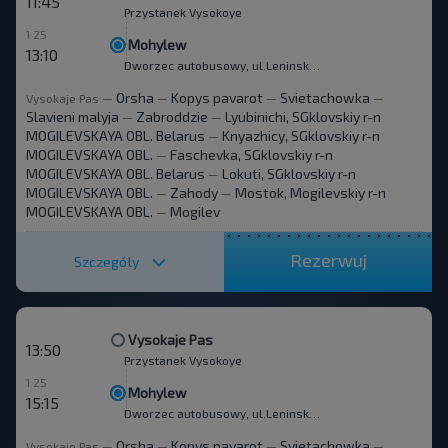
11:45
Przystanek Vysokoye
1 25
Mohylew
13:10
Dworzec autobusowy, ul.Leninskaha 93
Orsha
Kopys pavarot
Svietachowka
Vysokaje Pas
—
—
—
—
Slavieni malyja
Zabroddzie
Lyubinichi, SGklovskiy r-n
—
—
MOGILEVSKAYA OBL. Belarus
Knyazhicy, SGklovskiy r-n
—
MOGILEVSKAYA OBL.
Faschevka, SGklovskiy r-n
—
MOGILEVSKAYA OBL. Belarus
Lokuti, SGklovskiy r-n
—
MOGILEVSKAYA OBL.
Zahody
Mostok, Mogilevskiy r-n
—
—
MOGILEVSKAYA OBL.
Mogilev
—
Rezerwuj
Szczegóły
Vysokaje Pas
13:50
Przystanek Vysokoye
1 25
Mohylew
15:15
Dworzec autobusowy, ul.Leninskaha 93
Orsha
Kopys pavarot
Svietachowka
Vysokaje Pas
—
—
—
—