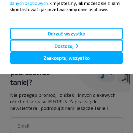
danych osobowych
, kim jesteśmy, jak możesz się z nami
skontaktować i jak przetwarzamy dane osobowe.
Przystanek Vysokoye
Odrzuć wszystko
Dostosuj
Zaakceptuj wszystko
Chcesz
podróżować
taniej?
Nie przegap promocji, zniżek i innych ciekawych
ofert od serwisu INFOBUS. Zapisz się do
newslettera i podróżuj z nami jeszcze taniej!