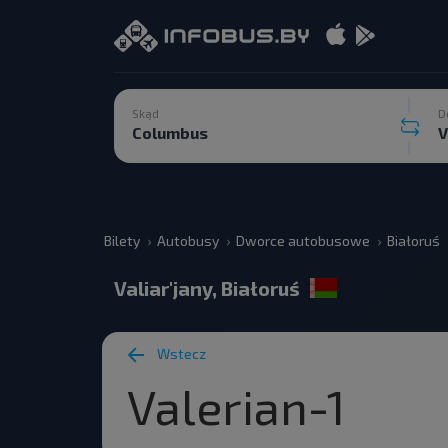
Skąd
D
Bilety
Autobusy
Dworce autobusowe
Białoruś
Valiar'jany, Białoruś
Wstecz
Valerian-1