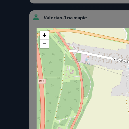
Valerian-1 na mapie
+
−