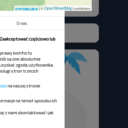
OpenStreetMap
| ©
contributors
O nas
, Zaakceptować częściowo lub
 poprawy komfortu
śli są one absolutnie
y uzyskać zgodę użytkownika.
sługi stron trzecich
okie
na naszej stronie
formacje na temat sposobu ich
się z nami skontaktować i jak