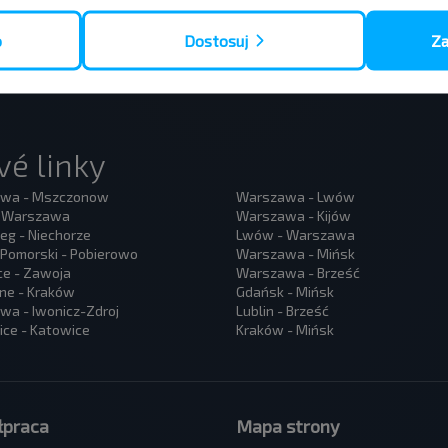
o
Dostosuj
Za
é linky
wa - Mszczonow
Warszawa - Lwów
- Warszawa
Warszawa - Kijów
eg - Niechorze
Lwów - Warszawa
Pomorski - Pobierowo
Warszawa - Mińsk
ce - Zawoja
Warszawa - Brześć
ne - Kraków
Gdańsk - Mińsk
a - Iwonicz-Zdroj
Lublin - Brześć
ce - Katowice
Kraków - Mińsk
praca
Mapa strony