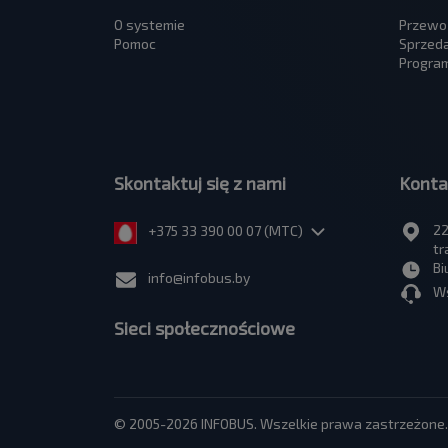
O systemie
Przewo
Pomoc
Sprzed
Program
Skontaktuj się z nami
Konta
22
+375 33 390 00 07 (МТС)
tr
Bi
info@infobus.by
Ws
Sieci społecznościowe
© 2005-2026 INFOBUS. Wszelkie prawa zastrzeżone.