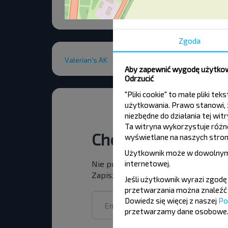
Zgoda
Valerian's AK
Aby zapewnić wygodę użytkown
Odrzucić
"Pliki cookie" to małe pliki 
użytkowania. Prawo stanowi, ż
niezbędne do działania tej wi
Ta witryna wykorzystuje różne 
Chcesz podróżowa
wyświetlane na naszych stron
Użytkownik może w dowolnym
internetowej
.
Nie przegap promocji, zniżek i inny
Zapisz się do newslettera i podróżuj
Jeśli użytkownik wyrazi zgod
przetwarzania można znaleźć 
Dowiedz się więcej z naszej
Po
przetwarzamy dane osobowe