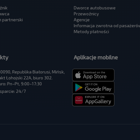
źnik
Dworce autobusowe
awca
Przewoźnicy
 partnerski
Agencje
Informacja zwrotna od pasażeró
Metody płatności
kty
Aplikacje mobilne
0090, Republika Białorusi, Mińsk,
akt Łohojski 22A, biuro 302.
uro: Pn–Pt, 9:00–17:30
parcie: 24/7