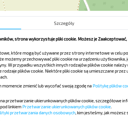
Szczegóły
Valerian-1
ików, strona wykorzystuje pliki cookie. Możesz je Zaakceptować
tekstowe, które mogą być używane przez strony internetowe w celu
e możemy przechowywać pliki cookie na urządzeniu użytkownika, je
tryny. W przypadku wszystkich innych rodzajów plików cookie należ
rodzaje plików cookie. Niektóre pliki cookie są umieszczane przez u
ć taniej?
ach.
 momencie zmienić lub wycofać swoją zgodę na
Politykę plików co
ch ciekawych ofert od serwisu INFOBUS.
 z nami jeszcze taniej!
ę na przetwarzanie ukierunkowanych plików cookie, szczegółowe in
pod linkiem
Przetwarzanie ukierunkowanych plików cookie
.
lityki przetwarzania danych osobowych
, kim jesteśmy, jak możesz 
Zapisz się
.