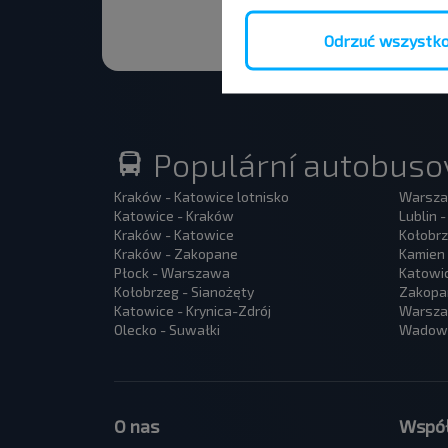
Odrzuć wszystk
Populární autobusov
Kraków - Katowice lotnisko
Warsza
Katowice - Kraków
Lublin 
Kraków - Katowice
Kołobrz
Kraków - Zakopane
Kamien 
Płock - Warszawa
Katowi
Kołobrzeg - Sianożęty
Zakopa
Katowice - Krynica-Zdrój
Warszaw
Olecko - Suwałki
Wadowi
O nas
Współ