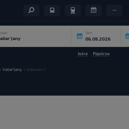
okąd
Tam
Jutro
Pojutrze
Valiar'jany
Valerian-1