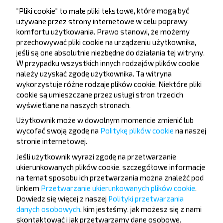
"Pliki cookie" to małe pliki tekstowe, które mogą być
używane przez strony internetowe w celu poprawy
komfortu użytkowania. Prawo stanowi, że możemy
przechowywać pliki cookie na urządzeniu użytkownika,
jeśli są one absolutnie niezbędne do działania tej witryny.
W przypadku wszystkich innych rodzajów plików cookie
Chcesz
należy uzyskać zgodę użytkownika. Ta witryna
podróżować
wykorzystuje różne rodzaje plików cookie. Niektóre pliki
cookie są umieszczane przez usługi stron trzecich
taniej?
wyświetlane na naszych stronach.
Nie przegap promocji, zniżek i innych ciekawych
Użytkownik może w dowolnym momencie zmienić lub
wycofać swoją zgodę na
Politykę plików cookie
na naszej
ofert od serwisu INFOBUS. Zapisz się do
stronie internetowej
.
newslettera i podróżuj z nami jeszcze taniej!
Jeśli użytkownik wyrazi zgodę na przetwarzanie
ukierunkowanych plików cookie, szczegółowe informacje
na temat sposobu ich przetwarzania można znaleźć pod
linkiem
Przetwarzanie ukierunkowanych plików cookie
.
Dowiedz się więcej z naszej
Polityki przetwarzania
Zapisz się
danych osobowych
, kim jesteśmy, jak możesz się z nami
skontaktować i jak przetwarzamy dane osobowe.