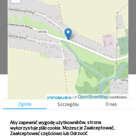
OpenStreetMap
| ©
contributors
Zgoda
Szczegóły
O nas
Перетоки
Aby zapewnić wygodę użytkowników, strona
wykorzystuje pliki cookie. Możesz je Zaakceptować,
Перетоки-1
Zaakceptować częściowo lub Odrzucić