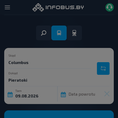
Skąd
Dokąd
Tam
Data powrotu