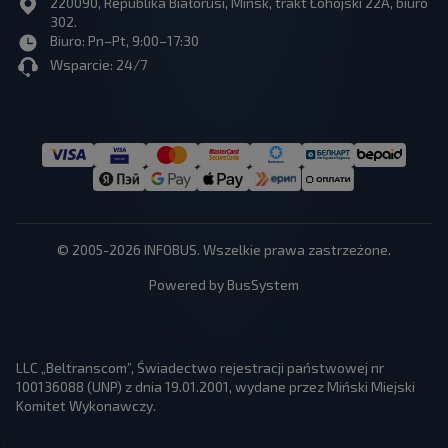
220090, Republika Białorusi, Mińsk, trakt Łohojski 22A, biuro
302.
Biuro: Pn–Pt, 9:00–17:30
Wsparcie: 24/7
© 2005-2026 INFOBUS. Wszelkie prawa zastrzeżone.
Powered by BusSystem
LLC „Beltranscom”, Świadectwo rejestracji państwowej nr
100136088 (UNP) z dnia 19.01.2001, wydane przez Miński Miejski
Komitet Wykonawczy.
1