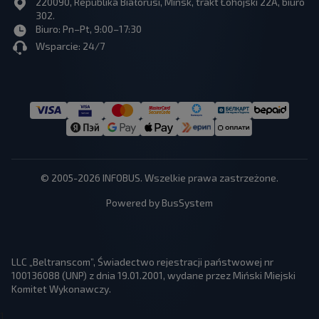
220090, Republika Białorusi, Mińsk, trakt Łohojski 22A, biuro
302.
Biuro: Pn–Pt, 9:00–17:30
Wsparcie: 24/7
© 2005-2026 INFOBUS. Wszelkie prawa zastrzeżone.
Powered by BusSystem
LLC „Beltranscom”, Świadectwo rejestracji państwowej nr
100136088 (UNP) z dnia 19.01.2001, wydane przez Miński Miejski
Komitet Wykonawczy.
1