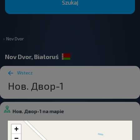
Szukaj
Nov Dvor
Nov Dvor, Białoruś
Wstecz
Нов. Двор-1
Нов. Двор-1 na mapie
+
−