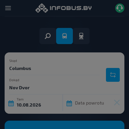
Skąd
Dokąd
Tam
Data powrotu