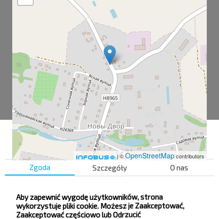
OpenStreetMap
| ©
contributors
Zgoda
Szczegóły
O nas
Нов. Двор
Aby zapewnić wygodę użytkowników, strona
wykorzystuje pliki cookie. Możesz je Zaakceptować,
Нов. Двор-1
Zaakceptować częściowo lub Odrzucić