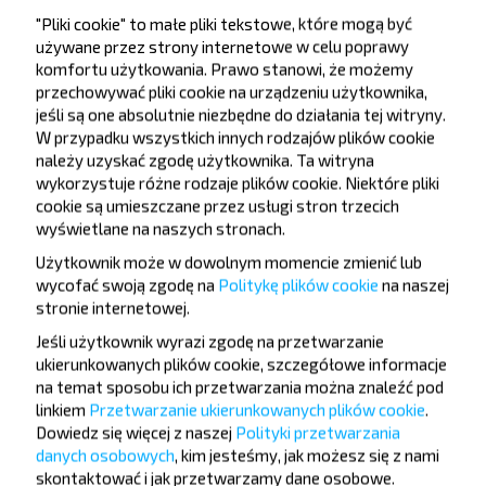
"Pliki cookie" to małe pliki tekstowe, które mogą być
używane przez strony internetowe w celu poprawy
komfortu użytkowania. Prawo stanowi, że możemy
przechowywać pliki cookie na urządzeniu użytkownika,
jeśli są one absolutnie niezbędne do działania tej witryny.
W przypadku wszystkich innych rodzajów plików cookie
Chcesz
należy uzyskać zgodę użytkownika. Ta witryna
podróżować
wykorzystuje różne rodzaje plików cookie. Niektóre pliki
cookie są umieszczane przez usługi stron trzecich
taniej?
wyświetlane na naszych stronach.
Nie przegap promocji, zniżek i innych ciekawych
Użytkownik może w dowolnym momencie zmienić lub
wycofać swoją zgodę na
Politykę plików cookie
na naszej
ofert od serwisu INFOBUS. Zapisz się do
stronie internetowej
.
newslettera i podróżuj z nami jeszcze taniej!
Jeśli użytkownik wyrazi zgodę na przetwarzanie
ukierunkowanych plików cookie, szczegółowe informacje
na temat sposobu ich przetwarzania można znaleźć pod
linkiem
Przetwarzanie ukierunkowanych plików cookie
.
Dowiedz się więcej z naszej
Polityki przetwarzania
Zapisz się
danych osobowych
, kim jesteśmy, jak możesz się z nami
skontaktować i jak przetwarzamy dane osobowe.