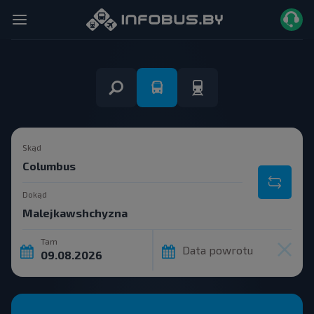
Skąd
Dokąd
Tam
Data powrotu