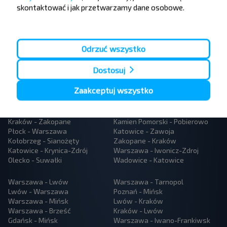
skontaktować i jak przetwarzamy dane osobowe.
Odrzuć wszystko
Dostosuj
Populární autobusové linky
Zaakceptuj wszystko
Kraków - Katowice lotnisko
Warszawa - Mszczonow
Katowice - Kraków
Lublin - Warszawa
Kraków - Katowice
Kołobrzeg - Niechorze
Kraków - Zakopane
Kamien Pomorski - Pobierowo
Płock - Warszawa
Katowice - Zawoja
Kołobrzeg - Sianożęty
Zakopane - Kraków
Katowice - Krynica-Zdrój
Warszawa - Iwonicz-Zdroj
Olecko - Suwałki
Wadowice - Katowice
Warszawa - Lwów
Warszawa - Tarnopol
Lwów - Warszawa
Poznań - Mińsk
Warszawa - Mińsk
Lwów - Kraków
Warszawa - Brześć
Kraków - Lwów
Gdańsk - Mińsk
Warszawa - Iwano-Frankiwsk