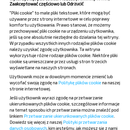
Zaakceptować częściowo lub Odrzucić
Малейковщизна Лесничество
"Pliki cookie" to małe pliki tekstowe, które mogą być
używane przez strony internetowe w celu poprawy
komfortu użytkowania. Prawo stanowi, że możemy
przechowywać pliki cookie na urządzeniu użytkownika,
jeśli są one absolutnie niezbędne do działania tej witryny.
W przypadku wszystkich innych rodzajów plików cookie
należy uzyskać zgodę użytkownika. Ta witryna
Chcesz
wykorzystuje różne rodzaje plików cookie. Niektóre pliki
podróżować
cookie są umieszczane przez usługi stron trzecich
wyświetlane na naszych stronach.
taniej?
Użytkownik może w dowolnym momencie zmienić lub
wycofać swoją zgodę na
Politykę plików cookie
na naszej
Nie przegap promocji, zniżek i innych ciekawych
stronie internetowej
.
ofert od serwisu INFOBUS. Zapisz się do
newslettera i podróżuj z nami jeszcze taniej!
Jeśli użytkownik wyrazi zgodę na przetwarzanie
ukierunkowanych plików cookie, szczegółowe informacje
na temat sposobu ich przetwarzania można znaleźć pod
linkiem
Przetwarzanie ukierunkowanych plików cookie
.
Dowiedz się więcej z naszej
Polityki przetwarzania
danych osobowych
, kim jesteśmy, jak możesz się z nami
Zapisz się