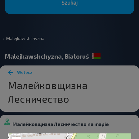
Szukaj
Malejkawshchyzna
Malejkawshchyzna, Białoruś
Wstecz
Малейковщизна
Лесничество
Малейковщизна Лесничество na mapie