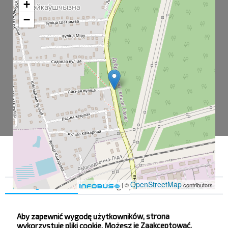
+
−
OpenStreetMap
Zgoda
Szczegóły
O nas
| ©
contributors
Aby zapewnić wygodę użytkowników, strona
Малейковщизна
wykorzystuje pliki cookie. Możesz je Zaakceptować,