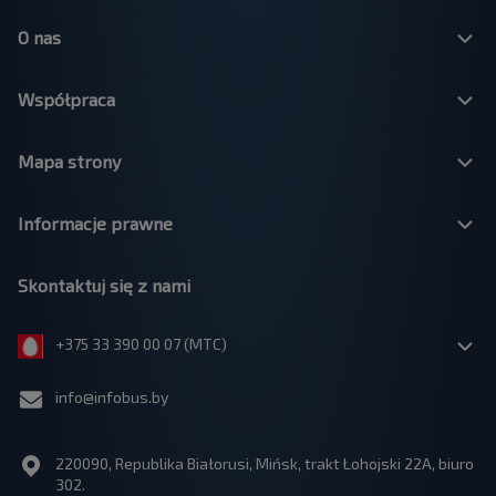
O nas
Współpraca
Mapa strony
Informacje prawne
Skontaktuj się z nami
+375 33 390 00 07 (МТС)
info@infobus.by
220090, Republika Białorusi, Mińsk, trakt Łohojski 22A, biuro
302.