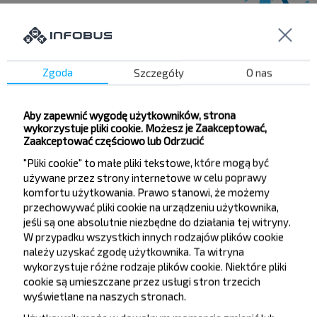
Chcesz
Zgoda
Szczegóły
O nas
podróżować
taniej?
Aby zapewnić wygodę użytkowników, strona
wykorzystuje pliki cookie. Możesz je Zaakceptować,
Zaakceptować częściowo lub Odrzucić
Nie przegap promocji, zniżek i innych ciekawych
"Pliki cookie" to małe pliki tekstowe, które mogą być
ofert od serwisu INFOBUS. Zapisz się do
używane przez strony internetowe w celu poprawy
newslettera i podróżuj z nami jeszcze taniej!
komfortu użytkowania. Prawo stanowi, że możemy
przechowywać pliki cookie na urządzeniu użytkownika,
jeśli są one absolutnie niezbędne do działania tej witryny.
W przypadku wszystkich innych rodzajów plików cookie
należy uzyskać zgodę użytkownika. Ta witryna
Zapisz się
wykorzystuje różne rodzaje plików cookie. Niektóre pliki
cookie są umieszczane przez usługi stron trzecich
wyświetlane na naszych stronach.