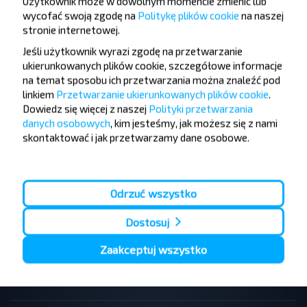
Użytkownik może w dowolnym momencie zmienić lub
wycofać swoją zgodę na
Politykę plików cookie
na naszej
stronie internetowej
.
Jeśli użytkownik wyrazi zgodę na przetwarzanie
Populární autobusové linky
ukierunkowanych plików cookie, szczegółowe informacje
Kraków - Katowice lotnisko
Warszawa - Mszczonow
na temat sposobu ich przetwarzania można znaleźć pod
Katowice - Kraków
Lublin - Warszawa
linkiem
Przetwarzanie ukierunkowanych plików cookie
.
Kraków - Katowice
Kołobrzeg - Niechorze
Dowiedz się więcej z naszej
Polityki przetwarzania
Kraków - Zakopane
Kamien Pomorski - Pobierowo
danych osobowych
, kim jesteśmy, jak możesz się z nami
Płock - Warszawa
Katowice - Zawoja
skontaktować i jak przetwarzamy dane osobowe.
Kołobrzeg - Sianożęty
Zakopane - Kraków
Katowice - Krynica-Zdrój
Warszawa - Iwonicz-Zdroj
Olecko - Suwałki
Wadowice - Katowice
Odrzuć wszystko
Warszawa - Lwów
Warszawa - Tarnopol
Lwów - Warszawa
Poznań - Mińsk
Warszawa - Mińsk
Lwów - Kraków
Dostosuj
Warszawa - Brześć
Kraków - Lwów
Gdańsk - Mińsk
Warszawa - Iwano-Frankiwsk
Zaakceptuj wszystko
Lublin - Brześć
Kraków - Mińsk