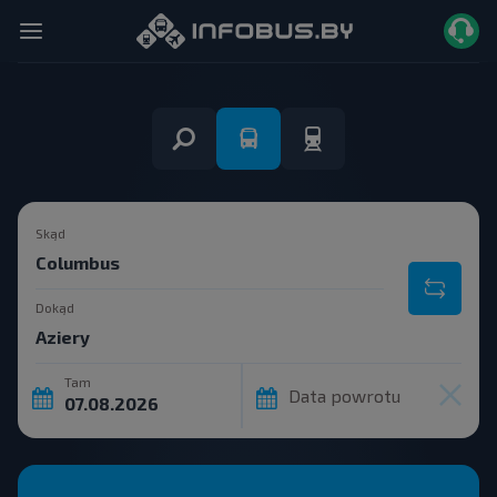
Skąd
Dokąd
Tam
Data powrotu