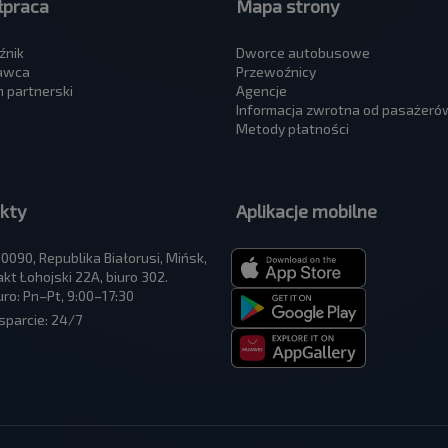
praca
Mapa strony
źnik
Dworce autobusowe
awca
Przewoźnicy
 partnerski
Agencje
Informacja zwrotna od pasażeró
Metody płatności
kty
Aplikacje mobilne
0090, Republika Białorusi, Mińsk,
akt Łohojski 22A, biuro 302.
uro: Pn–Pt, 9:00–17:30
parcie: 24/7