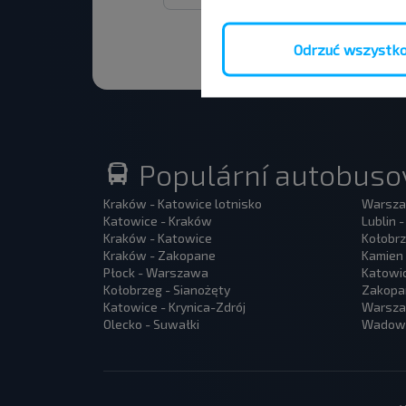
Odrzuć wszystk
Populární autobusov
Kraków - Katowice lotnisko
Warsza
Katowice - Kraków
Lublin 
Kraków - Katowice
Kołobrz
Kraków - Zakopane
Kamien 
Płock - Warszawa
Katowi
Kołobrzeg - Sianożęty
Zakopa
Katowice - Krynica-Zdrój
Warszaw
Olecko - Suwałki
Wadowi