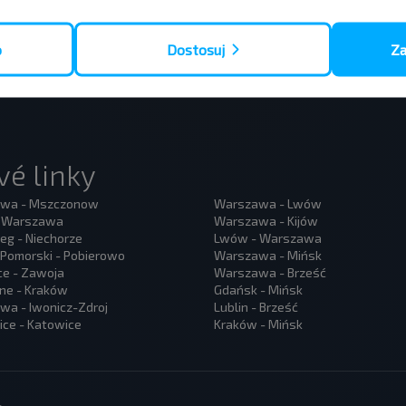
o
Dostosuj
Za
é linky
wa - Mszczonow
Warszawa - Lwów
- Warszawa
Warszawa - Kijów
eg - Niechorze
Lwów - Warszawa
Pomorski - Pobierowo
Warszawa - Mińsk
ce - Zawoja
Warszawa - Brześć
ne - Kraków
Gdańsk - Mińsk
a - Iwonicz-Zdroj
Lublin - Brześć
ce - Katowice
Kraków - Mińsk