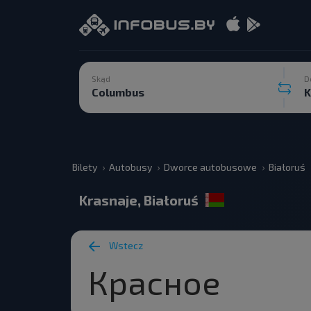
Skąd
D
Bilety
Autobusy
Dworce autobusowe
Białoruś
Krasnaje, Białoruś
Wstecz
Красное