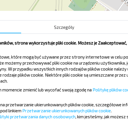
Szczegóły
Церковь
Школа
ików, strona wykorzystuje pliki cookie. Możesz je Zaakceptować
tekstowe, które mogą być używane przez strony internetowe w celu
e możemy przechowywać pliki cookie na urządzeniu użytkownika, je
tryny. W przypadku wszystkich innych rodzajów plików cookie należ
rodzaje plików cookie. Niektóre pliki cookie są umieszczane przez u
ach.
ć taniej?
 momencie zmienić lub wycofać swoją zgodę na
Politykę plików co
ch ciekawych ofert od serwisu INFOBUS.
ę na przetwarzanie ukierunkowanych plików cookie, szczegółowe in
 z nami jeszcze taniej!
pod linkiem
Przetwarzanie ukierunkowanych plików cookie
.
lityki przetwarzania danych osobowych
, kim jesteśmy, jak możesz 
.
Zapisz się