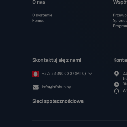
O nas
Współ
O systemie
Przewo
Pomoc
Sprzed
Program
Skontaktuj się z nami
Konta
22
+375 33 390 00 07 (МТС)
tr
Bi
info@infobus.by
Ws
Sieci społecznościowe