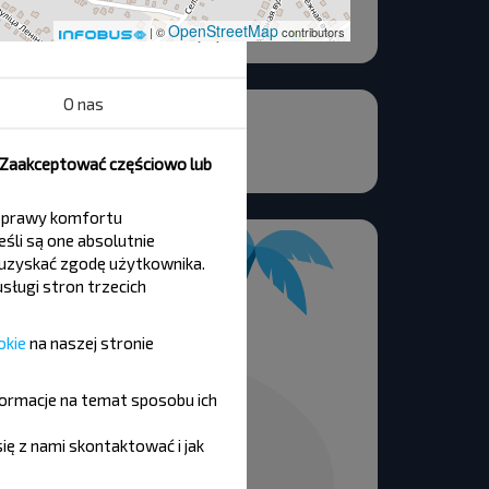
OpenStreetMap
| ©
contributors
O nas
, Zaakceptować częściowo lub
 poprawy komfortu
śli są one absolutnie
y uzyskać zgodę użytkownika.
sługi stron trzecich
okie
na naszej stronie
formacje na temat sposobu ich
się z nami skontaktować i jak