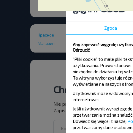
Zgoda
Красное
Магазин
Aby zapewnić wygodę użytkown
Odrzucić
"Pliki cookie" to małe pliki 
użytkowania. Prawo stanowi, ż
niezbędne do działania tej wi
Ta witryna wykorzystuje różne 
wyświetlane na naszych stron
Chcesz podróżowa
Użytkownik może w dowolnym
internetowej
.
Nie przegap promocji, zniżek i inny
Jeśli użytkownik wyrazi zgod
Zapisz się do newslettera i podróżuj
przetwarzania można znaleźć 
Dowiedz się więcej z naszej
Po
przetwarzamy dane osobowe