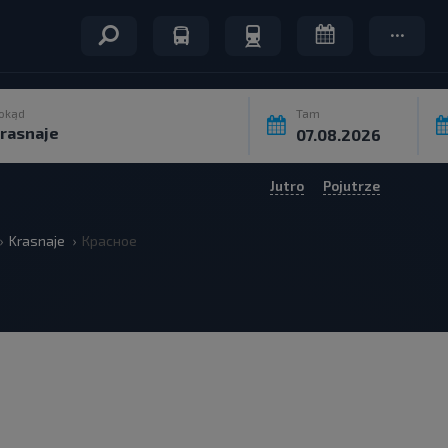
okąd
Tam
Jutro
Pojutrze
Krasnaje
Красное