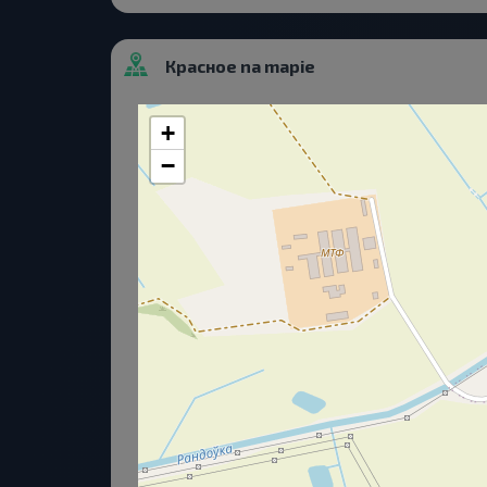
Красное na mapie
+
−