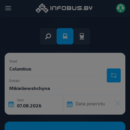
Skąd
Dokąd
Tam
Data powrotu