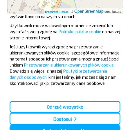
wykorzystuje różne rodzaje plików cookie. Niektóre pliki
cookie są umieszczane przez usługi stron trzecich
OpenStreetMap
| ©
contributors
wyświetlane na naszych stronach.
Użytkownik może w dowolnym momencie zmienić lub
wycofać swoją zgodę na
Politykę plików cookie
na naszej
Микелевщина
stronie internetowej
.
Jeśli użytkownik wyrazi zgodę na przetwarzanie
ukierunkowanych plików cookie, szczegółowe informacje
na temat sposobu ich przetwarzania można znaleźć pod
linkiem
Przetwarzanie ukierunkowanych plików cookie
.
Dowiedz się więcej z naszej
Polityki przetwarzania
danych osobowych
, kim jesteśmy, jak możesz się z nami
Chcesz
skontaktować i jak przetwarzamy dane osobowe.
podróżować
taniej?
Odrzuć wszystko
Nie przegap promocji, zniżek i innych ciekawych
ofert od serwisu INFOBUS. Zapisz się do
Dostosuj
newslettera i podróżuj z nami jeszcze taniej!