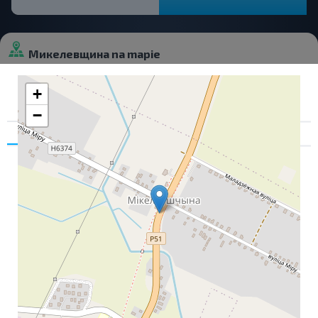
Микелевщина na mapie
+
−
Zgoda
Szczegóły
O nas
Aby zapewnić wygodę użytkowników, strona
wykorzystuje pliki cookie. Możesz je Zaakceptować,
Zaakceptować częściowo lub Odrzucić
"Pliki cookie" to małe pliki tekstowe, które mogą być
używane przez strony internetowe w celu poprawy
komfortu użytkowania. Prawo stanowi, że możemy
przechowywać pliki cookie na urządzeniu użytkownika,
jeśli są one absolutnie niezbędne do działania tej witryny.
W przypadku wszystkich innych rodzajów plików cookie
należy uzyskać zgodę użytkownika. Ta witryna