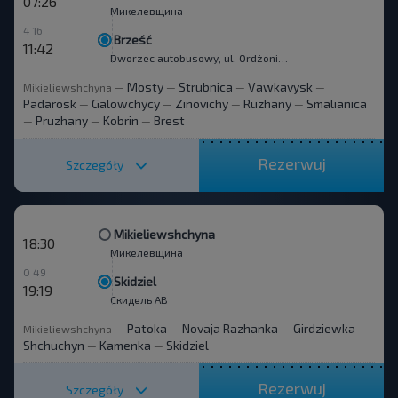
07:26
Микелевщина
4 16
Brześć
11:42
Dworzec autobusowy, ul. Ordżonikidze 12.
Mosty
Strubnica
Vawkavysk
Mikieliewshchyna
—
—
—
—
Padarosk
Galowchycy
Zinovichy
Ruzhany
Smalianica
—
—
—
—
Pruzhany
Kobrin
Brest
—
—
—
Rezerwuj
Szczegóły
Mikieliewshchyna
18:30
Микелевщина
0 49
Skidziel
19:19
Скидель АВ
Patoka
Novaja Razhanka
Girdziewka
Mikieliewshchyna
—
—
—
—
Shchuchyn
Kamenka
Skidziel
—
—
Rezerwuj
Szczegóły