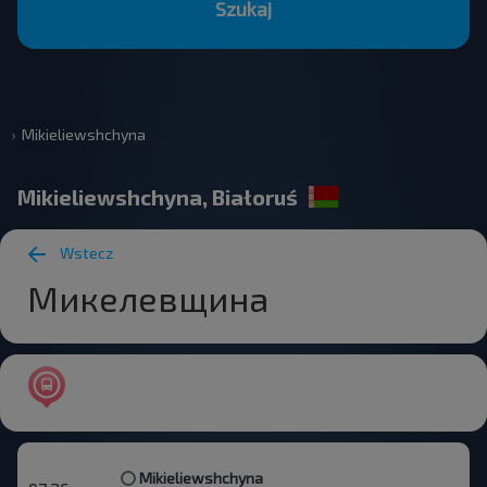
Szukaj
Mikieliewshchyna
Mikieliewshchyna, Białoruś
Wstecz
Микелевщина
Mikieliewshchyna