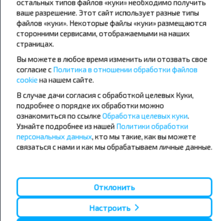
остальных типов файлов «куки» необходимо получить
ваше разрешение. Этот сайт использует разные типы
файлов «куки». Некоторые файлы «куки» размещаются
сторонними сервисами, отображаемыми на наших
страницах.
Вы можете в любое время изменить или отозвать свое
Популярные автобусные
согласие с
Политика в отношении обработки файлов
cookie
на нашем сайте.
направления
В случае дачи согласия с обработкой целевых Куки,
Орша - Могилёв
Минск - Барановичи
подробнее о порядке их обработки можно
Минск - Несвиж
Гомель - Минск
ознакомиться по ссылке
Обработка целевых куки
.
Минск - Могилёв
Брест - Тересполь
Узнайте подробнее из нашей
Политики обработки
Минск - Пинск
Брест - Беловежская Пуща
Минск - Брест
Брест - Минск
персональных данных
, кто мы такие, как вы можете
Минск - Гомель
Варшава - Минск
связаться с нами и как мы обрабатываем личные данные.
Минск - Бобруйск
Санкт-Петербург - Минск
Вильнюс - Минск
Москва - Барановичи
Полоцк - Рига
Брест - Люблин
Отклонить
Москва - Брест
Брест - Варшава
Минск - Вильнюс
Настроить
Минск - Варшава