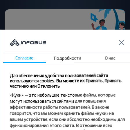
Хотите
путешествовать
Согласие
дешевле?
Подробности
О нас
Не пропусти специальные акции, скидки и
Для обеспечения удобства пользователей сайта
другие интересные предложения INFOBUS.
используются cookies. Вы можете их Принять, Принять
Подпишись на получение новостей и
частично или Отклонить
путешествуй с нами дешевле!
«Куки» — это небольшие текстовые файлы, которые
могут использоваться сайтами для повышения
эффективности работы пользователей. В законе
говорится, что мы можем хранить файлы «куки» на
вашем устройстве, если они абсолютно необходимы для
Подписаться
функционирования этого сайта. В отношении всех