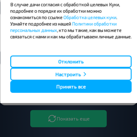
В случае дачи согласия с обработкой целевых Куки,
подробнее о порядке их обработки можно
ознакомиться по ссылке
Обработка целевых куки
.
Гриша
Узнайте подробнее из нашей
Политики обработки
12.01.2026
персональных данных
, кто мы такие, как вы можете
Ехали в абсолютном холоде! Печка не работала !
связаться с нами и как мы обрабатываем личные данные.
2,0
Сенно - Витебск
Отклонить
Светлана
Настроить
03.01.2026
Спасибо. Всё прошло отлично!
Принять все
5,0
Сенно - Витебск
Показать еще