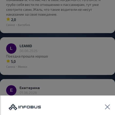
грубо себя вести по отношению к пассажирам, тут уже
смотрите сами. Жаль, что такие водители не несут
наказание за своё поведение.
2,0
Сенно - Витебск
LEANID
06.06.2026
Поездка прошла хорошо
5,0
Сенно - Минск
Екатерина
01.06.2026
В целом пользуюсь частенько по маршруту: Минск-
Рыдомльский в обе стороны. Если из Минска можно
выкупить билет именно до Рыдомльского, то в обратную
сторону этого сделать нельзя, приходится выкупать билет с