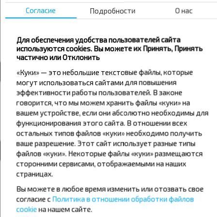
посадкой в Сенно((( При этом не совсем понятно, нужно ли
Согласие
Подробности
О нас
звонить предварительно на автостанцию и предупреждать
об этом (были случаи, когда маршрутка ехала напрямую, не
заезжая в населенный пункт.
Для обеспечения удобства пользователей сайта
4,0
используются cookies. Вы можете их Принять, Принять
Сенно - Минск
частично или Отклонить
«Куки» — это небольшие текстовые файлы, которые
могут использоваться сайтами для повышения
Светлана
эффективности работы пользователей. В законе
17.03.2026
говорится, что мы можем хранить файлы «куки» на
Спасибо вежливому и аккуратному водителю
вашем устройстве, если они абсолютно необходимы для
5,0
функционирования этого сайта. В отношении всех
Сенно - Витебск
остальных типов файлов «куки» необходимо получить
ваше разрешение. Этот сайт использует разные типы
файлов «куки». Некоторые файлы «куки» размещаются
сторонними сервисами, отображаемыми на наших
Анжела
страницах.
19.02.2026
Вы можете в любое время изменить или отозвать свое
Всё прекрасно, спасибо.
согласие с
Политика в отношении обработки файлов
5,0
cookie
на нашем сайте.
Сенно - Минск