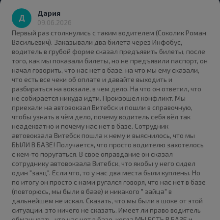
Дария
09.06.2026
Первый раз столкнулись с таким водителем (Соколик Роман
Васильевич). Заказывали два билета через Инфобус,
водитель в грубой форме сказал предъявить билеты, после
того, как мы показали билеты, но не предъявили паспорт, он
начал говорить, что нас нет в базе, на что мы ему сказали,
что есть все чеки об оплате и давайте выходить и
разбираться на вокзале, в чем дело. На что он ответил, что
не собирается никуда идти. Произошёл конфликт. Мы
приехали на автовокзал Витебск и пошли в справочную,
чтобы узнать в чём дело, почему водитель себя вёл так
неадекватно и почему нас нет в базе. Сотрудник
автовокзала Витебск пошла к нему и выяснилось, что мы
БЫЛИ В БАЗЕ! Получается, что просто водителю захотелось
с кем-то поругаться. В своё оправдание он сказал
сотруднику автовокзала Витебск, что якобы у него сидел
один "заяц". Если что, то у нас два места были куплены. Но
по итогу он просто с нами ругался говоря, что нас нет в базе
(повторюсь, мы были в базе) и никакого " зайца" в
дальнейшем не искал. Сказать, что мы были в шоке от этой
ситуации, это ничего не сказать. Имеет ли право водитель
обманывать, что нас нет в базе, когда МЫ ЕСТЬ В БАЗЕ и