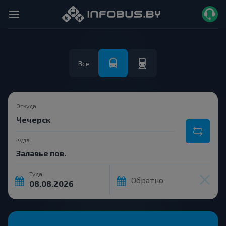
Все
Откуда
Куда
Туда
Обратно