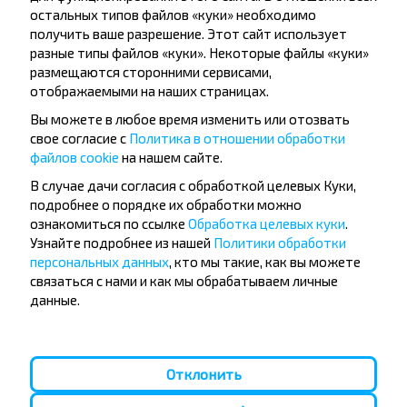
остальных типов файлов «куки» необходимо
Электроаппаратура, ГОМЕЛЬ ГОМЕЛЬСКАЯ ОБЛ. Беларусь
получить ваше разрешение. Этот сайт использует
Купить
разные типы файлов «куки». Некоторые файлы «куки»
Залавье пов.
размещаются сторонними сервисами,
отображаемыми на наших страницах.
Тимофеенко Ул, ГОМЕЛЬ ГОМЕЛЬСКАЯ ОБЛ. Беларусь
Вы можете в любое время изменить или отозвать
Купить
Залавье пов.
свое согласие с
Политика в отношении обработки
файлов cookie
на нашем сайте.
В случае дачи согласия с обработкой целевых Куки,
подробнее о порядке их обработки можно
ознакомиться по ссылке
Обработка целевых куки
.
Узнайте подробнее из нашей
Политики обработки
Хотите
персональных данных
, кто мы такие, как вы можете
связаться с нами и как мы обрабатываем личные
путешествовать
данные.
дешевле?
Не пропусти специальные акции, скидки и
Отклонить
другие интересные предложения INFOBUS.
Подпишись на получение новостей и