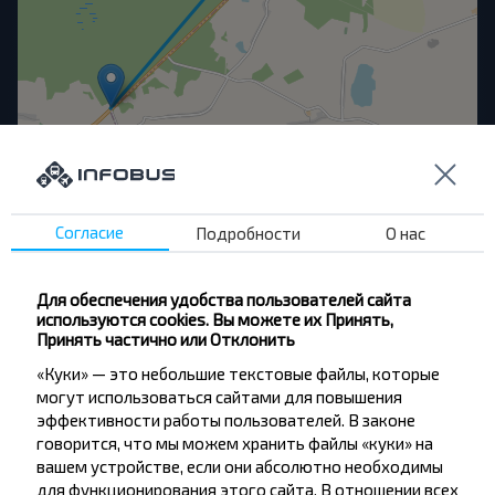
OpenStreetMap
| ©
contributors
Другие рейсы в Залавье, поворот,
Чечерский р-н ГОМЕЛЬСКАЯ ОБЛ.
Согласие
Подробности
О нас
Для обеспечения удобства пользователей сайта
Гомель
используются cookies. Вы можете их Принять,
Купить
Принять частично или Отклонить
Залавье пов.
«Куки» — это небольшие текстовые файлы, которые
могут использоваться сайтами для повышения
Универмаг, ГОМЕЛЬ ГОМЕЛЬСКАЯ ОБЛ. Беларусь
эффективности работы пользователей. В законе
Купить
говорится, что мы можем хранить файлы «куки» на
Залавье пов.
вашем устройстве, если они абсолютно необходимы
для функционирования этого сайта. В отношении всех