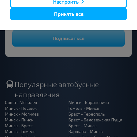
Настроить
путешествуй с нами дешевле!
Принять все
Подписаться
Популярные автобусные
направления
Орша - Могилёв
Минск - Барановичи
Минск - Несвиж
Гомель - Минск
Минск - Могилёв
Брест - Тересполь
Минск - Пинск
Брест - Беловежская Пуща
Минск - Брест
Брест - Минск
Минск - Гомель
Варшава - Минск