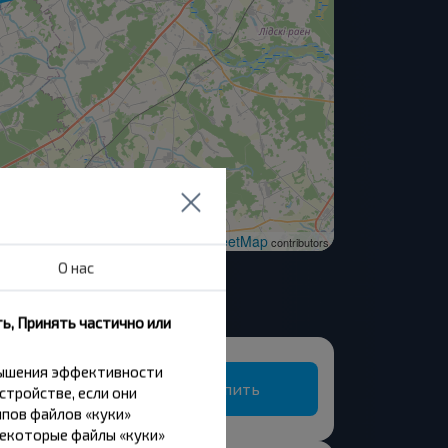
OpenStreetMap
| ©
contributors
О нас
ь, Принять частично или
вышения эффективности
Купить
стройстве, если они
пов файлов «куки»
Некоторые файлы «куки»