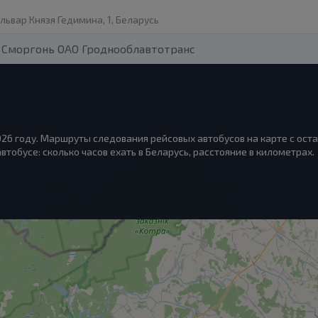
ульвар Князя Гедимина, 1, Беларусь
 Сморгонь ОАО Гроднооблавтотранс
026 году. Маршруты следования рейсовых автобусов на карте с ост
втобусе: сколько часов ехать в Беларусь, расстояние в километрах.