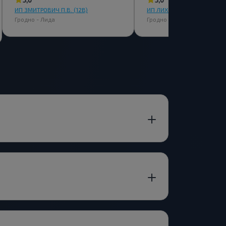
ИП ЗМИТРОВИЧ П.В. (12В)
ИП ЛИХОРАД А.Н. (12В)
Гродно - Лида
Гродно - Лида