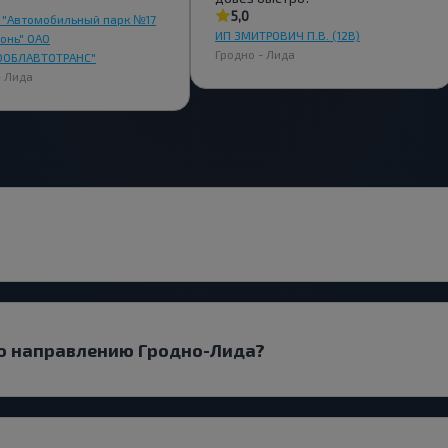
5,0
 "Автомобильный парк №17
ИП ЗМИТРОВИЧ П.В. (12В)
гонь" ОАО
Гродно - Лида
ООБЛАВТОТРАНС"
- Лида
по направлению Гродно-Лида?