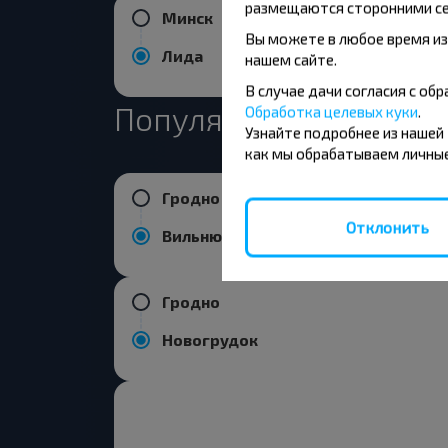
размещаются сторонними се
Минск
Вы можете в любое время из
Лида
нашем сайте.
В случае дачи согласия с о
Популярные направле
Обработка целевых куки
.
Узнайте подробнее из нашей
как мы обрабатываем личные
Гродно
Отклонить
Вильнюс
Гродно
Новогрудок