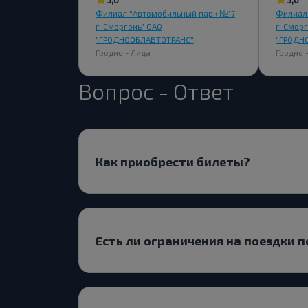
Филиал "Автомобильный парк №17
Филиал
г. Сморгонь" ОАО
г. Смор
"ГРОДНООБЛАВТОТРАНС"
"ГРОДН
Гродно - Лида
Гродно 
Вопрос - Ответ
Как приобрести билеты?
Есть ли ограничения на поездки 