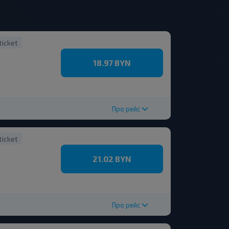
ticket
18.97 BYN
Про рейс
ticket
21.02 BYN
Про рейс