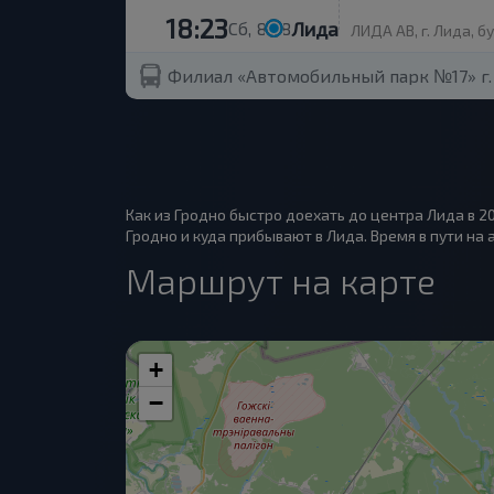
18:23
Лида
Сб, 8.08
ЛИДА АВ, г. Лида, б
Филиал «Автомобильный парк №17» г.
Как из Гродно быстро доехать до центра Лида в 2
Гродно и куда прибывают в Лида. Время в пути на а
Маршрут на карте
+
−