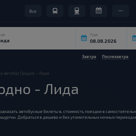
Все
уда
Туда
Завтра
Послезавтра
а автобус Гродно – Лида
одно - Лида
к заказать автобусные билеты в, стоимость поездки в самостоятельн
шуртки. Добраться в дешево и без утомительных ночных переездов