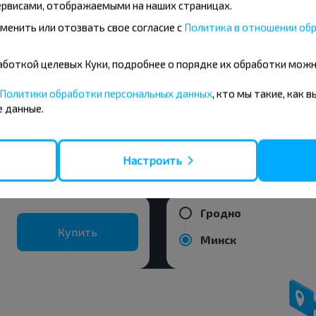
рвисами, отображаемыми на наших страницах.
Брест
менить или отозвать свое согласие с
Политика в отношении обр
Купить
Лида
бработкой целевых Куки, подробнее о порядке их обработки мож
ния из города Гродно
Политики обработки персональных данных
, кто мы такие, как 
 данные.
Гродно
Купить
Настроить
Берёзовка
Гродно
Купить
Минск