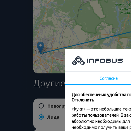
Согласие
Другие рейсы в Лида
Для обеспечения удобства п
Отклонить
Новогрудок
«Куки» — это небольшие те
работы пользователей. В зак
Лида
абсолютно необходимы для ф
необходимо получить ваше р