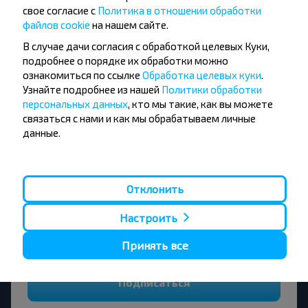
свое согласие с
Политика в отношении обработки
файлов cookie
на нашем сайте.
В случае дачи согласия с обработкой целевых Куки,
подробнее о порядке их обработки можно
ознакомиться по ссылке
Обработка целевых куки
.
Хотите
Узнайте подробнее из нашей
Политики обработки
путешествовать
персональных данных
, кто мы такие, как вы можете
связаться с нами и как мы обрабатываем личные
дешевле?
данные.
Не пропусти специальные акции, скидки и
другие интересные предложения INFOBUS.
Подпишись на получение новостей и
Отклонить
путешествуй с нами дешевле!
Настроить
Принять все
Подписаться