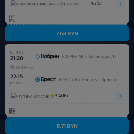
4,2
(51)
ФИЛИАЛ АВТОМОБИЛЬНЫЙ ПАРК №16 Г. КОБРИНА ОАО БРЕСТОБЛАВТОТРАНС
7.68 BYN
Вс, 9.08
Кобрин
КОБРИН АВ, г. Кобрин, ул. Дзержинского, 115, Беларусь
21:20
ч
мин
0
55
22:15
Брест
БРЕСТ АВ, г. Брест, ул. Орджоникидзе, 12, Беларусь
Вс, 9.08
3,4
(16)
ЧТУП БУС-КЛАССИК
8.71 BYN