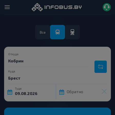
Все
Откуда
Куда
Туда
Обратно