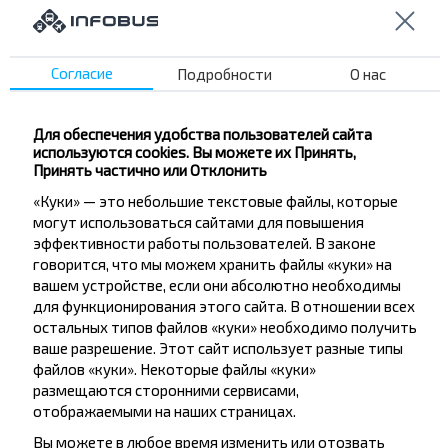
Популярные направления из города
Кобрин
Согласие
Подробности
О нас
Кобрин
Для обеспечения удобства пользователей сайта
Купить
используются cookies. Вы можете их Принять,
Тересполь
Принять частично или Отклонить
«Куки» — это небольшие текстовые файлы, которые
Кобрин
могут использоваться сайтами для повышения
Купить
эффективности работы пользователей. В законе
Жабинка
говорится, что мы можем хранить файлы «куки» на
вашем устройстве, если они абсолютно необходимы
для функционирования этого сайта. В отношении всех
Кобрин
остальных типов файлов «куки» необходимо получить
Купить
ваше разрешение. Этот сайт использует разные типы
Бяла-Подляска
файлов «куки». Некоторые файлы «куки»
размещаются сторонними сервисами,
Кобрин
отображаемыми на наших страницах.
Купить
Варшава
Вы можете в любое время изменить или отозвать