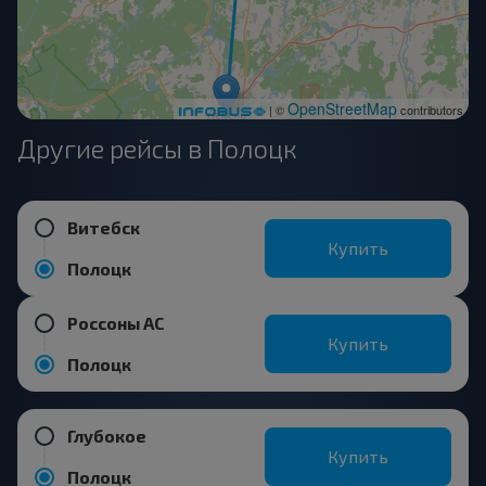
OpenStreetMap
| ©
contributors
Другие рейсы в Полоцк
Витебск
Купить
Полоцк
Россоны АС
Купить
Полоцк
Глубокое
Купить
Полоцк