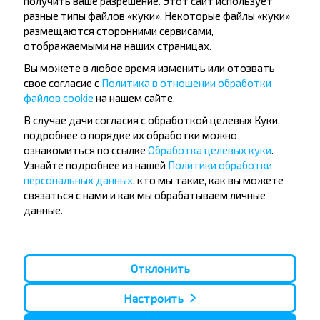
получить ваше разрешение. Этот сайт использует
разные типы файлов «куки». Некоторые файлы «куки»
размещаются сторонними сервисами,
отображаемыми на наших страницах.
Подписаться
Вы можете в любое время изменить или отозвать
свое согласие с
Политика в отношении обработки
файлов cookie
на нашем сайте.
Вопрос - Ответ
В случае дачи согласия с обработкой целевых Куки,
подробнее о порядке их обработки можно
ознакомиться по ссылке
Обработка целевых куки
.
Узнайте подробнее из нашей
Политики обработки
Как можно купить билет на рейс
персональных данных
, кто мы такие, как вы можете
Лепель-Полоцк?
связаться с нами и как мы обрабатываем личные
данные.
Отклонить
Существуют ли какие-то
ограничения на поездку?
Настроить