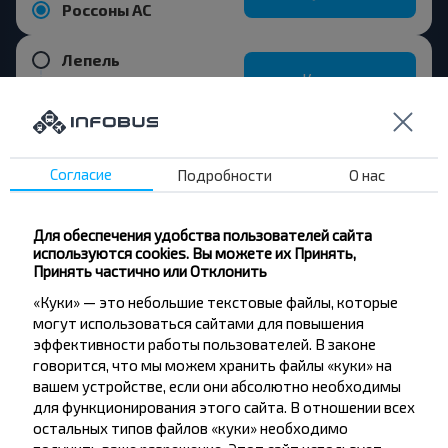
Россоны АС
Лепель
Купить
Москва
Согласие
Подробности
О нас
Хотите
Для обеспечения удобства пользователей сайта
используются cookies. Вы можете их Принять,
путешествовать
Принять частично или Отклонить
дешевле?
«Куки» — это небольшие текстовые файлы, которые
могут использоваться сайтами для повышения
Не пропусти специальные акции, скидки и
эффективности работы пользователей. В законе
другие интересные предложения INFOBUS.
говорится, что мы можем хранить файлы «куки» на
Подпишись на получение новостей и
вашем устройстве, если они абсолютно необходимы
путешествуй с нами дешевле!
для функционирования этого сайта. В отношении всех
остальных типов файлов «куки» необходимо