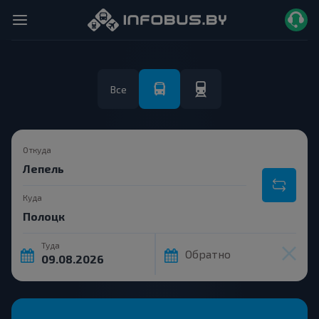
Все
Откуда
Куда
Туда
Обратно