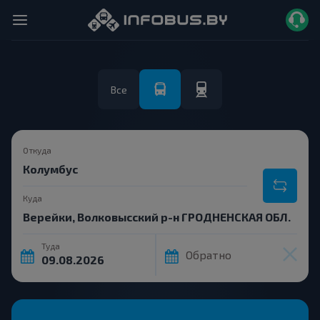
Все
Откуда
Куда
Туда
Обратно