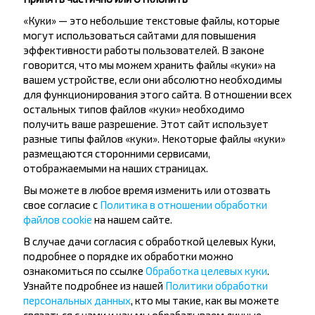
«Куки» — это небольшие текстовые файлы, которые
могут использоваться сайтами для повышения
эффективности работы пользователей. В законе
говорится, что мы можем хранить файлы «куки» на
Хотите
вашем устройстве, если они абсолютно необходимы
путешествовать
для функционирования этого сайта. В отношении всех
остальных типов файлов «куки» необходимо
дешевле?
получить ваше разрешение. Этот сайт использует
разные типы файлов «куки». Некоторые файлы «куки»
Не пропусти специальные акции, скидки и
размещаются сторонними сервисами,
другие интересные предложения INFOBUS.
отображаемыми на наших страницах.
Подпишись на получение новостей и
Вы можете в любое время изменить или отозвать
путешествуй с нами дешевле!
свое согласие с
Политика в отношении обработки
файлов cookie
на нашем сайте.
В случае дачи согласия с обработкой целевых Куки,
подробнее о порядке их обработки можно
ознакомиться по ссылке
Обработка целевых куки
.
Подписаться
Узнайте подробнее из нашей
Политики обработки
персональных данных
, кто мы такие, как вы можете