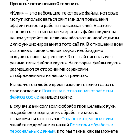
Принять частично или Отклонить
«Куки» — это небольшие текстовые файлы, которые
могут использоваться сайтами для повышения
эффективности работы пользователей. В законе
говорится, что мы можем хранить файлы «куки» на
Хотите
вашем устройстве, если они абсолютно необходимы
для функционирования этого сайта. В отношении всех
путешествовать
остальных типов файлов «куки» необходимо
получить ваше разрешение. Этот сайт использует
дешевле?
разные типы файлов «куки». Некоторые файлы «куки»
размещаются сторонними сервисами,
Не пропусти специальные акции, скидки и
отображаемыми на наших страницах.
другие интересные предложения INFOBUS.
Вы можете в любое время изменить или отозвать
Подпишись на получение новостей и
свое согласие с
Политика в отношении обработки
путешествуй с нами дешевле!
файлов cookie
на нашем сайте.
В случае дачи согласия с обработкой целевых Куки,
подробнее о порядке их обработки можно
ознакомиться по ссылке
Обработка целевых куки
.
Узнайте подробнее из нашей
Политики обработки
Подписаться
персональных данных
, кто мы такие, как вы можете