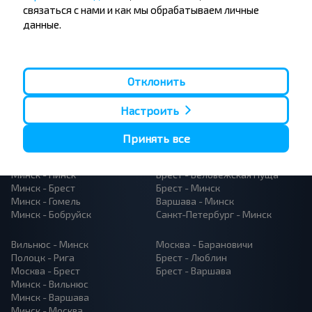
связаться с нами и как мы обрабатываем личные
данные.
Отклонить
Популярные автобусные
Настроить
направления
Орша - Могилёв
Минск - Барановичи
Принять все
Минск - Несвиж
Гомель - Минск
Минск - Могилёв
Брест - Тересполь
Минск - Пинск
Брест - Беловежская Пуща
Минск - Брест
Брест - Минск
Минск - Гомель
Варшава - Минск
Минск - Бобруйск
Санкт-Петербург - Минск
Вильнюс - Минск
Москва - Барановичи
Полоцк - Рига
Брест - Люблин
Москва - Брест
Брест - Варшава
Минск - Вильнюс
Минск - Варшава
Минск - Москва