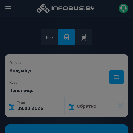
Все
Откуда
Куда
Туда
Обратно