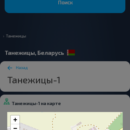
Поиск
Танежицы
Танежицы, Беларусь
Назад
Танежицы-1
Танежицы-1 на карте
+
−