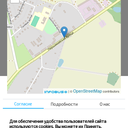
OpenStreetMap
| ©
contributors
Согласие
Подробности
О нас
Танежицы
Танежицы-1
Для обеспечения удобства пользователей сайта
используются cookies. Вы можете их Принять,