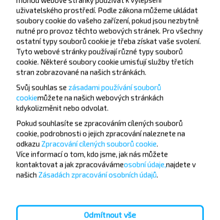
uživatelského prostředí. Podle zákona můžeme ukládat
soubory cookie do vašeho zařízení, pokud jsou nezbytně
nutné pro provoz těchto webových stránek. Pro všechny
ostatní typy souborů cookie je třeba získat vaše svolení.
Tyto webové stránky používají různé typy souborů
cookie. Některé soubory cookie umisťují služby třetích
Chcete cestovat
stran zobrazované na našich stránkách.
levněji?
Svůj souhlas se
zásadami používání souborů
cookie
můžete
na našich webových stránkách
Nenechte si ujít akce, slevy a další zajímavé nabídky
kdykoli
změnit nebo odvolat.
od společnosti INFOBUS. Přihlaste se k odběru
Pokud souhlasíte se zpracováním cílených souborů
novinek a cestujte s námi levněji!
cookie, podrobnosti o jejich zpracování naleznete na
odkazu
Zpracování cílených souborů cookie
.
Více informací o tom,
kdo jsme, jak nás můžete
kontaktovat a jak zpracováváme
osobní údaje,
najdete v
našich
Zásadách zpracování osobních údajů
.
Přihlásit se
Odmítnout vše