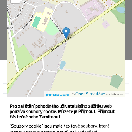
Souhlas
Podrobnosti na
O nás
OpenStreetMap
| ©
contributors
Pro zajištění pohodlného uživatelského zážitku web
používá soubory cookie. Můžete je Přijmout, Přijmout
Tanezhitsy
částečně nebo Zamítnout
Tanezhitsy-1
"Soubory cookie" jsou malé textové soubory, které
mohou webové stránky používat k vylepšení