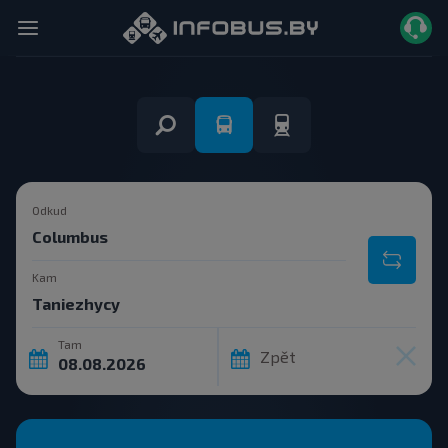
Odkud
Kam
Tam
Zpět