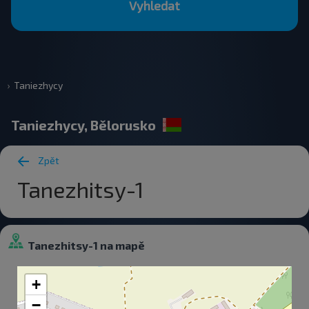
Vyhledat
Taniezhycy
Taniezhycy, Bělorusko
Zpět
Tanezhitsy-1
Tanezhitsy-1 na mapě
+
−