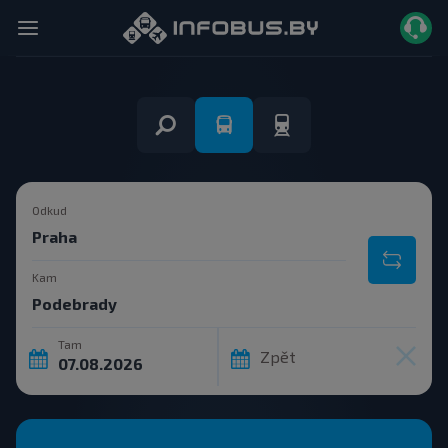
Odkud
Kam
Tam
Zpět