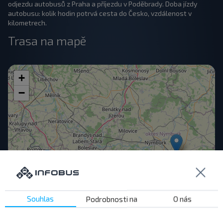
odjezdu autobusů z Praha a příjezdu v Poděbrady. Doba jízdy
autobusu: kolik hodin potrvá cesta do Česko, vzdálenost v
kilometrech.
Trasa na mapě
+
−
Souhlas
Podrobnosti na
O nás