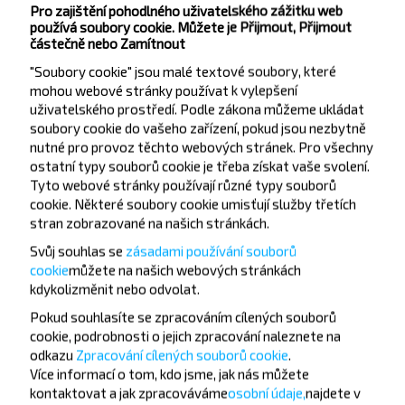
Pro zajištění pohodlného uživatelského zážitku web
používá soubory cookie. Můžete je Přijmout, Přijmout
částečně nebo Zamítnout
OpenStreetMap
| ©
contributors
"Soubory cookie" jsou malé textové soubory, které
Populární spojení z města Praha
mohou webové stránky používat k vylepšení
uživatelského prostředí. Podle zákona můžeme ukládat
soubory cookie do vašeho zařízení, pokud jsou nezbytně
nutné pro provoz těchto webových stránek. Pro všechny
Praha
ostatní typy souborů cookie je třeba získat vaše svolení.
Koupit
Tyto webové stránky používají různé typy souborů
Lvov
cookie. Některé soubory cookie umisťují služby třetích
stran zobrazované na našich stránkách.
Svůj souhlas se
zásadami používání souborů
cookie
můžete
na našich webových stránkách
kdykoli
změnit nebo odvolat.
Chcete cestovat
Pokud souhlasíte se zpracováním cílených souborů
levněji?
cookie, podrobnosti o jejich zpracování naleznete na
odkazu
Zpracování cílených souborů cookie
.
Více informací o tom,
kdo jsme, jak nás můžete
Nenechte si ujít akce, slevy a další zajímavé
kontaktovat a jak zpracováváme
osobní údaje,
najdete v
nabídky od společnosti INFOBUS. Přihlaste se k