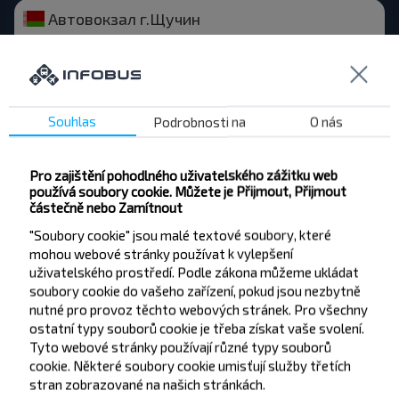
Автовокзал г.Щучин
Гродненская обл., г.Щучин, ул.Советская, 39
Souhlas
Podrobnosti na
O nás
Zobrazit na mapě
Pro zajištění pohodlného uživatelského zážitku web
používá soubory cookie. Můžete je Přijmout, Přijmout
částečně nebo Zamítnout
Автостанция г.Житковичи
"Soubory cookie" jsou malé textové soubory, které
Гомельская обл., г.Житковичи, ул.Карла Маркса, 1
mohou webové stránky používat k vylepšení
uživatelského prostředí. Podle zákona můžeme ukládat
soubory cookie do vašeho zařízení, pokud jsou nezbytně
nutné pro provoz těchto webových stránek. Pro všechny
ostatní typy souborů cookie je třeba získat vaše svolení.
Tyto webové stránky používají různé typy souborů
Zobrazit na mapě
cookie. Některé soubory cookie umisťují služby třetích
stran zobrazované na našich stránkách.