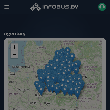
Agentury
+
−