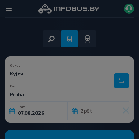
Odkud
Kam
Tam
Zpět