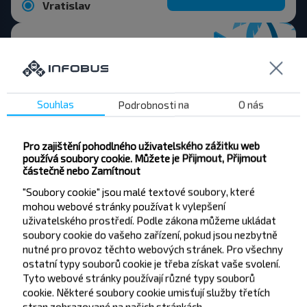
Vratislav
Chcete cestovat
Souhlas
Podrobnosti na
O nás
levněji?
Pro zajištění pohodlného uživatelského zážitku web
Nenechte si ujít akce, slevy a další zajímavé
používá soubory cookie. Můžete je Přijmout, Přijmout
nabídky od společnosti INFOBUS. Přihlaste se k
částečně nebo Zamítnout
odběru novinek a cestujte s námi levněji!
"Soubory cookie" jsou malé textové soubory, které
mohou webové stránky používat k vylepšení
uživatelského prostředí. Podle zákona můžeme ukládat
soubory cookie do vašeho zařízení, pokud jsou nezbytně
nutné pro provoz těchto webových stránek. Pro všechny
Přihlásit se
ostatní typy souborů cookie je třeba získat vaše svolení.
Tyto webové stránky používají různé typy souborů
cookie. Některé soubory cookie umisťují služby třetích
stran zobrazované na našich stránkách.