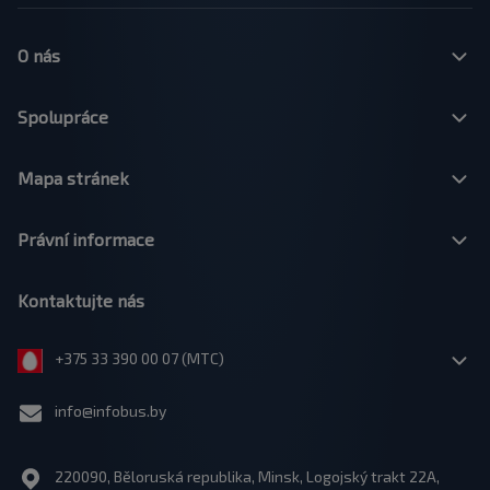
O nás
Spolupráce
Mapa stránek
Právní informace
Kontaktujte nás
+375 33 390 00 07 (МТС)
info@infobus.by
220090, Běloruská republika, Minsk, Logojský trakt 22A,