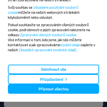
Často kladené otázky
Svůj souhlas se
zásadami používání souborů
cookie
můžete
na našich webových stránkách
kdykoli
změnit nebo odvolat.
Jak si mohu koupit jízdenku na
Pokud souhlasíte se zpracováním cílených souborů
cookie, podrobnosti o jejich zpracování naleznete na
autobus Kyjev-Praha?
odkazu
Zpracování cílených souborů cookie
.
Více informací o tom,
kdo jsme, jak nás můžete
kontaktovat a jak zpracováváme
osobní údaje,
najdete v
našich
Zásadách zpracování osobních údajů
.
Existují nějaká omezení pro cestování
na trase Kyjev-Praha?
Odmítnout vše
Přizpůsobení
Přijmout všechny
Mám si předem vyhledat letenku na
Kyjev-Praha?