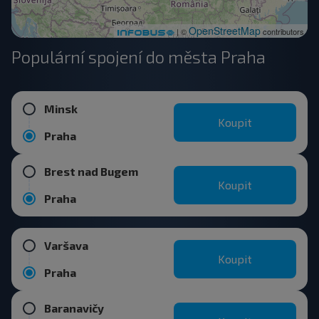
OpenStreetMap
| ©
contributors
Populární spojení do města Praha
Minsk
Koupit
Praha
Brest nad Bugem
Koupit
Praha
Varšava
Koupit
Praha
Baranavičy