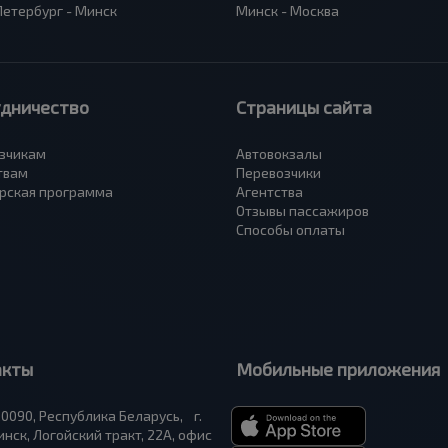
Петербург - Минск
Минск - Москва
удничество
Страницы сайта
зчикам
Автовокзалы
твам
Перевозчики
рская программа
Агентства
Отзывы пассажиров
Способы оплаты
акты
Мобильные приложения
0090, Республика Беларусь, г.
нск, Логойский тракт, 22А, офис