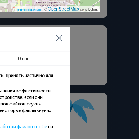
OpenStreetMap
| ©
contributors
анская
кета
товелозавод
О нас
ега Кошевого
неева
ь, Принять частично или
вышения эффективности
стройстве, если они
пов файлов «куки»
Некоторые файлы «куки»
аботки файлов cookie
на