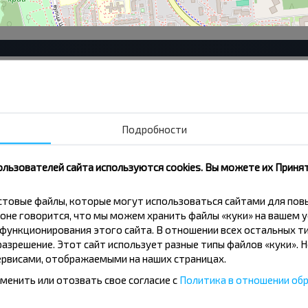
Станция метро "Могилевская", Партизанский
Ар
проспект, 150, супермаркет "Момо"
Ра
ТЦ Галилео, ул. Бобруйская 4
Мо
Подробности
Уручье Ст. Метро
Ол
Слуцкий Гостинец Ст/М
Ва
ользователей сайта используются cookies. Вы можете их Принят
Минскэнерго
кстовые файлы, которые могут использоваться сайтами для по
оне говорится, что мы можем хранить файлы «куки» на вашем у
ункционирования этого сайта. В отношении всех остальных ти
азрешение. Этот сайт использует разные типы файлов «куки». 
рвисами, отображаемыми на наших страницах.
вовать дешевле?
менить или отозвать свое согласие с
Политика в отношении обр
скидки и другие интересные