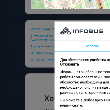
Автовокзал "Восточный", ул.Ванеева 34
Остановка общественного транспорта ДС
"Дружная", ул.Вокзальная 26
Согласие
Центральный автовокзал, ул. Бобруйская 6
АС "Автозаводская", пр. Партизанский, 148
Для обеспечения удобства п
АС "Юго-Западная", ул. Железнодорожная 41/1
Отклонить
«Куки» — это небольшие те
работы пользователей. В зак
абсолютно необходимы для ф
необходимо получить ваше р
размещаются сторонними се
Хотите путешест
Вы можете в любое время из
нашем сайте.
Не пропусти специальные акции, 