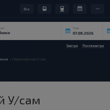
Все
уда
Туда
Завтра
Послезавтра
нске
Первомайский У/сам
й У/сам