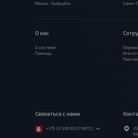
Минск - Бобруйск
Санкт-
О нас
Сотр
О системе
Перево
Помощь
Агентс
Партне
Связаться с нами
Конт
22
+375 33 390 00 07 (МТС)
Ми