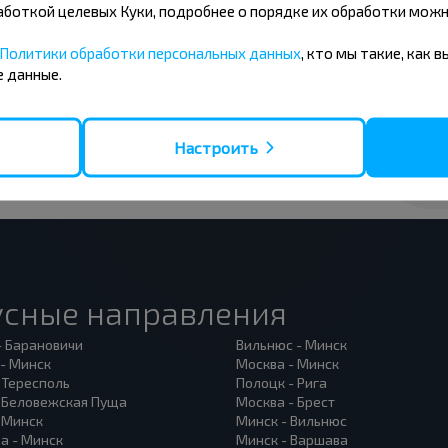
бработкой целевых Куки, подробнее о порядке их обработки мож
 на получение новостей и
Политики обработки персональных данных
, кто мы такие, как 
 данные.
Подписаться
Настроить
усные направления
- Барановичи
Вильнюс - Минск
 - Минск
Москва - Минск
 Тересполь
Полоцк - Рига
- Беловежская Пуща
Москва - Брест
- Минск
Минск - Вильнюс
а - Минск
Минск - Варшава