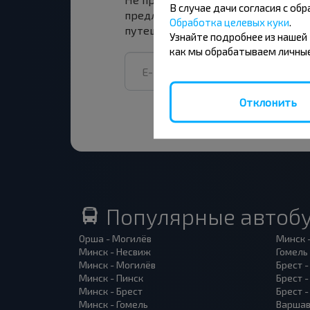
В случае дачи согласия с о
предложения INFOBUS. Подпишись
Обработка целевых куки
.
путешествуй с нами дешевле!
Узнайте подробнее из нашей
как мы обрабатываем личные
Отклонить
Популярные автоб
Орша - Могилёв
Минск 
Минск - Несвиж
Гомель
Минск - Могилёв
Брест -
Минск - Пинск
Брест 
Минск - Брест
Брест 
Минск - Гомель
Варшав