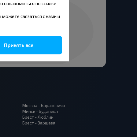
но ознакомиться по ссылке
вы можете связаться с нами и
Принять все
Москва - Барановичи
Минск - Будапешт
Брест - Люблин
Брест - Варшава