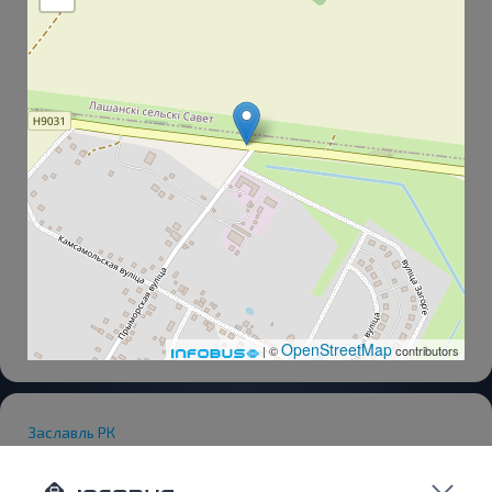
OpenStreetMap
| ©
contributors
Заславль РК
Универсам