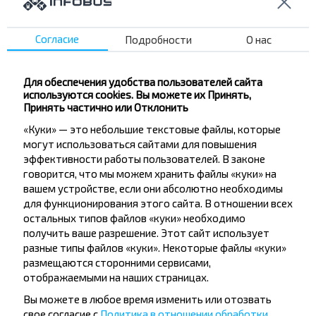
Школа №1
Школа №2
Согласие
Подробности
О нас
Больница
Заславль пов.
Вокзальная ул.
Для обеспечения удобства пользователей сайта
используются cookies. Вы можете их Принять,
Гипермарке
Принять частично или Отклонить
Загорье пов.
«Куки» — это небольшие текстовые файлы, которые
Великая
могут использоваться сайтами для повышения
эффективности работы пользователей. В законе
Дехновка
говорится, что мы можем хранить файлы «куки» на
РЦОП По Гребле
вашем устройстве, если они абсолютно необходимы
для функционирования этого сайта. В отношении всех
остальных типов файлов «куки» необходимо
получить ваше разрешение. Этот сайт использует
разные типы файлов «куки». Некоторые файлы «куки»
размещаются сторонними сервисами,
отображаемыми на наших страницах.
Хотите
Вы можете в любое время изменить или отозвать
путешествовать
свое согласие с
Политика в отношении обработки