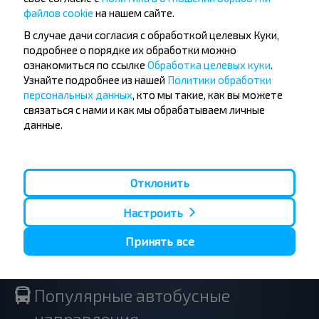
файлов cookie
на нашем сайте.
дешевле?
В случае дачи согласия с обработкой целевых Куки,
подробнее о порядке их обработки можно
Не пропусти специальные акции, скидки и
ознакомиться по ссылке
Обработка целевых куки
.
другие интересные предложения INFOBUS.
Узнайте подробнее из нашей
Политики обработки
Подпишись на получение новостей и
персональных данных
, кто мы такие, как вы можете
путешествуй с нами дешевле!
связаться с нами и как мы обрабатываем личные
данные.
Подписаться
Отклонить
Настроить
Принять все
Популярные автобусные
направления