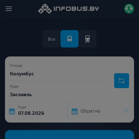
Все
Откуда
Куда
Туда
Обратно