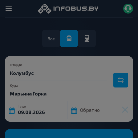
Все
Откуда
Куда
Туда
Обратно