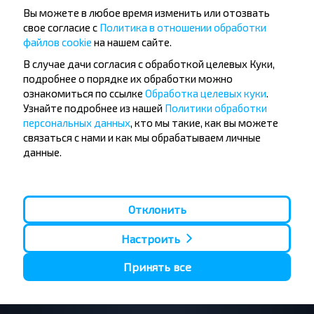
Вы можете в любое время изменить или отозвать
свое согласие с
Политика в отношении обработки
Хотите
файлов cookie
на нашем сайте.
путешествовать
В случае дачи согласия с обработкой целевых Куки,
дешевле?
подробнее о порядке их обработки можно
ознакомиться по ссылке
Обработка целевых куки
.
Узнайте подробнее из нашей
Политики обработки
Не пропусти специальные акции, скидки и
персональных данных
, кто мы такие, как вы можете
другие интересные предложения INFOBUS.
связаться с нами и как мы обрабатываем личные
Подпишись на получение новостей и
данные.
путешествуй с нами дешевле!
Отклонить
Подписаться
Настроить
Принять все