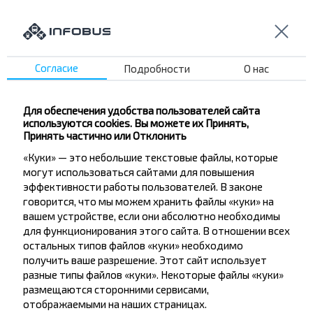
Детский Сан.
Нефтебаза
Райагросервис
КХП
Согласие
Подробности
О нас
ГОРТОП
Магазин ЖД
Для обеспечения удобства пользователей сайта
Новая Заря
используются cookies. Вы можете их Принять,
Принять частично или Отклонить
Переезд
«Куки» — это небольшие текстовые файлы, которые
Ветлечебница
могут использоваться сайтами для повышения
Аптека №25
эффективности работы пользователей. В законе
Райбольница
говорится, что мы можем хранить файлы «куки» на
вашем устройстве, если они абсолютно необходимы
Криница
для функционирования этого сайта. В отношении всех
Поликлиника №1
остальных типов файлов «куки» необходимо
получить ваше разрешение. Этот сайт использует
разные типы файлов «куки». Некоторые файлы «куки»
размещаются сторонними сервисами,
отображаемыми на наших страницах.