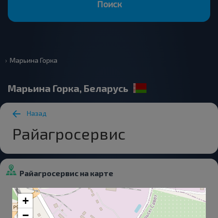
Поиск
Марьина Горка
Марьина Горка, Беларусь
Назад
Райагросервис
Райагросервис на карте
+
−