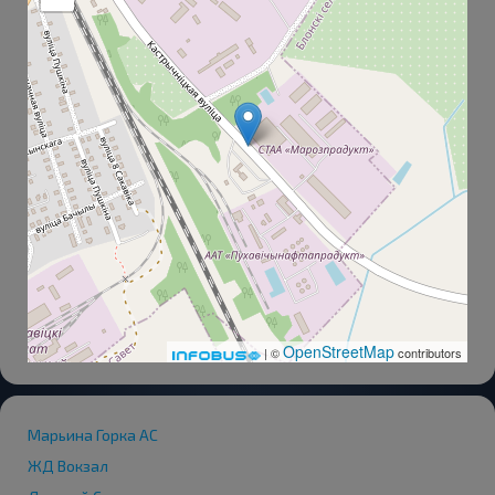
OpenStreetMap
| ©
contributors
Марьина Горка АС
ЖД Вокзал