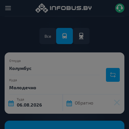
Все
Откуда
Куда
Туда
Обратно