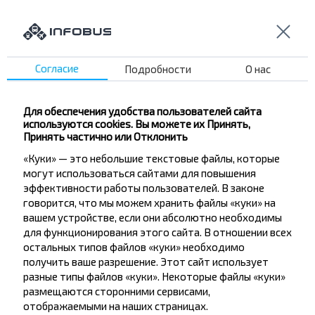
Хлебозавод
Интернат
Школа №1
Детская б-ца
Согласие
Подробности
О нас
Райбольница №2
Виленский шлях
Для обеспечения удобства пользователей сайта
Школа №14
используются cookies. Вы можете их Принять,
Принять частично или Отклонить
Молодечно АП-4
«Куки» — это небольшие текстовые файлы, которые
Осипенки
могут использоваться сайтами для повышения
ЗПМ
эффективности работы пользователей. В законе
Дет Поликлиника
говорится, что мы можем хранить файлы «куки» на
вашем устройстве, если они абсолютно необходимы
Стар Место пл.
для функционирования этого сайта. В отношении всех
ЗМК
остальных типов файлов «куки» необходимо
получить ваше разрешение. Этот сайт использует
разные типы файлов «куки». Некоторые файлы «куки»
размещаются сторонними сервисами,
отображаемыми на наших страницах.