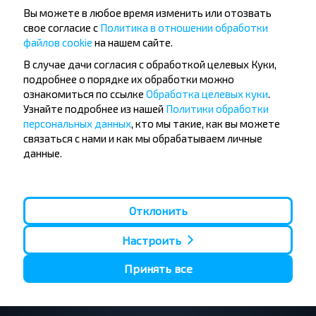
Вы можете в любое время изменить или отозвать
свое согласие с
Политика в отношении обработки
Хотите
файлов cookie
на нашем сайте.
путешествовать
В случае дачи согласия с обработкой целевых Куки,
дешевле?
подробнее о порядке их обработки можно
ознакомиться по ссылке
Обработка целевых куки
.
Узнайте подробнее из нашей
Политики обработки
Не пропусти специальные акции, скидки и
персональных данных
, кто мы такие, как вы можете
другие интересные предложения INFOBUS.
связаться с нами и как мы обрабатываем личные
Подпишись на получение новостей и
данные.
путешествуй с нами дешевле!
Отклонить
Подписаться
Настроить
Принять все