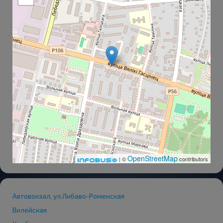
OpenStreetMap
| ©
contributors
Автовокзал, ул.Либаво-Роменская
Вилейская