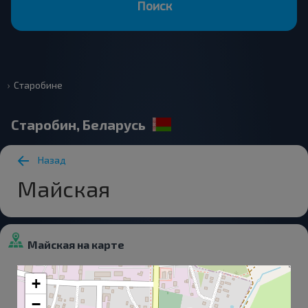
Поиск
Старобине
Старобин, Беларусь
Назад
Майская
Майская на карте
+
−