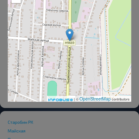
OpenStreetMap
| ©
contributors
Старобин РК
Майская