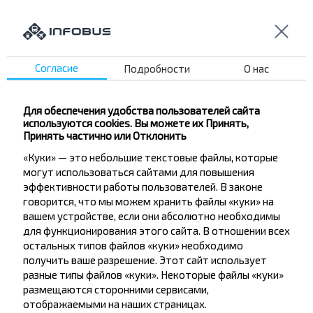
Поликлиника
ДРСУ №116
Заезд
Якуба Коласа ул.
Согласие
Подробности
О нас
Универмаг
Больница
Для обеспечения удобства пользователей сайта
Магазин
используются cookies. Вы можете их Принять,
Принять частично или Отклонить
Промкомбинат
«Куки» — это небольшие текстовые файлы, которые
Совхоз
могут использоваться сайтами для повышения
Поместье
эффективности работы пользователей. В законе
Коржа ул.
говорится, что мы можем хранить файлы «куки» на
вашем устройстве, если они абсолютно необходимы
8-марта
для функционирования этого сайта. В отношении всех
Старобин пов.
остальных типов файлов «куки» необходимо
получить ваше разрешение. Этот сайт использует
разные типы файлов «куки». Некоторые файлы «куки»
размещаются сторонними сервисами,
отображаемыми на наших страницах.