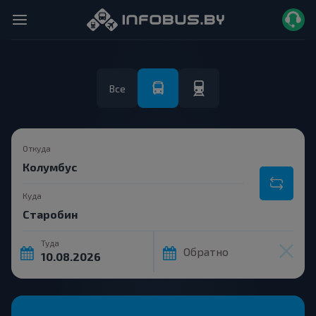
Все
Откуда
Куда
Туда
Обратно