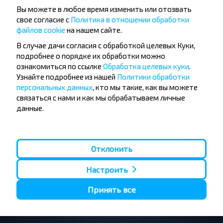
Вы можете в любое время изменить или отозвать
свое согласие с
Политика в отношении обработки
Хотите
файлов cookie
на нашем сайте.
путешествовать
В случае дачи согласия с обработкой целевых Куки,
дешевле?
подробнее о порядке их обработки можно
ознакомиться по ссылке
Обработка целевых куки
.
Узнайте подробнее из нашей
Политики обработки
Не пропусти специальные акции, скидки и
персональных данных
, кто мы такие, как вы можете
другие интересные предложения INFOBUS.
связаться с нами и как мы обрабатываем личные
Подпишись на получение новостей и
данные.
путешествуй с нами дешевле!
Отклонить
Подписаться
Настроить
Принять все