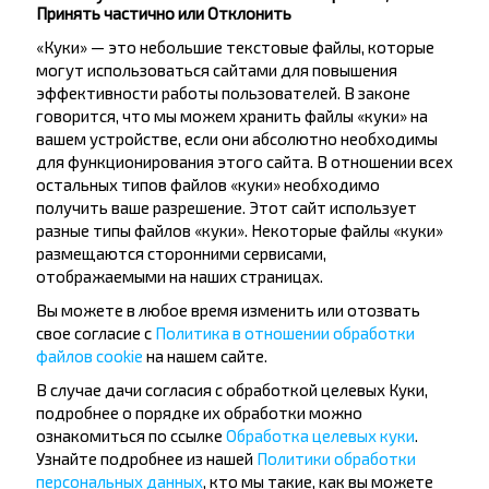
Принять частично или Отклонить
«Куки» — это небольшие текстовые файлы, которые
могут использоваться сайтами для повышения
эффективности работы пользователей. В законе
говорится, что мы можем хранить файлы «куки» на
Хотите
вашем устройстве, если они абсолютно необходимы
для функционирования этого сайта. В отношении всех
путешествовать
остальных типов файлов «куки» необходимо
получить ваше разрешение. Этот сайт использует
дешевле?
разные типы файлов «куки». Некоторые файлы «куки»
размещаются сторонними сервисами,
Не пропусти специальные акции, скидки и
отображаемыми на наших страницах.
другие интересные предложения INFOBUS.
Вы можете в любое время изменить или отозвать
Подпишись на получение новостей и
свое согласие с
Политика в отношении обработки
путешествуй с нами дешевле!
файлов cookie
на нашем сайте.
В случае дачи согласия с обработкой целевых Куки,
подробнее о порядке их обработки можно
ознакомиться по ссылке
Обработка целевых куки
.
Узнайте подробнее из нашей
Политики обработки
Подписаться
персональных данных
, кто мы такие, как вы можете