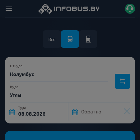
Все
Откуда
Куда
Туда
Обратно