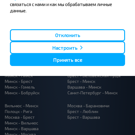
связаться с нами и как мы обрабатываем личные
данные.
Отклонить
Популярные автобусные
Настроить
направления
Орша - Могилёв
Минск - Барановичи
Принять все
Минск - Несвиж
Гомель - Минск
Минск - Могилёв
Брест - Тересполь
Минск - Пинск
Брест - Беловежская Пуща
Минск - Брест
Брест - Минск
Минск - Гомель
Варшава - Минск
Минск - Бобруйск
Санкт-Петербург - Минск
Вильнюс - Минск
Москва - Барановичи
Полоцк - Рига
Брест - Люблин
Москва - Брест
Брест - Варшава
Минск - Вильнюс
Минск - Варшава
Минск - Москва