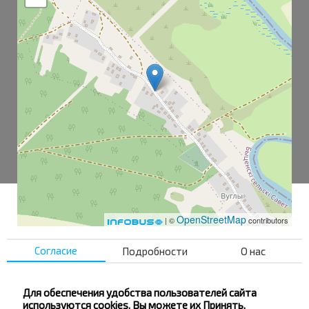
OpenStreetMap
| ©
contributors
Согласие
Подробности
О нас
Углы-1
Углы-2
Для обеспечения удобства пользователей сайта
используются cookies. Вы можете их Принять,