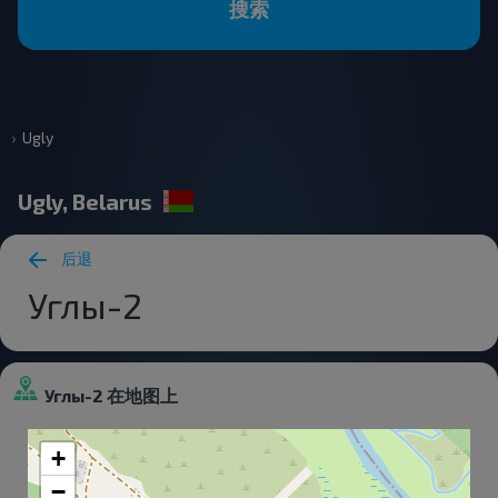
搜索
Ugly
Ugly, Belarus
后退
Углы-2
Углы-2 在地图上
+
−