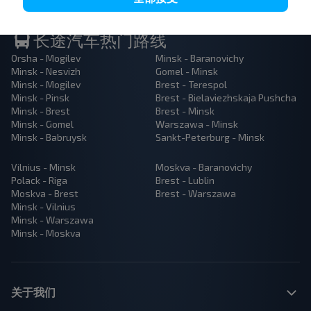
长途汽车热门路线
Orsha - Mogilev
Minsk - Baranovichy
Minsk - Nesvizh
Gomel - Minsk
Minsk - Mogilev
Brest - Terespol
Minsk - Pinsk
Brest - Bielaviezhskaja Pushcha
Minsk - Brest
Brest - Minsk
Minsk - Gomel
Warszawa - Minsk
Minsk - Babruysk
Sankt-Peterburg - Minsk
Vilnius - Minsk
Moskva - Baranovichy
Polack - Riga
Brest - Lublin
Moskva - Brest
Brest - Warszawa
Minsk - Vilnius
Minsk - Warszawa
Minsk - Moskva
关于我们