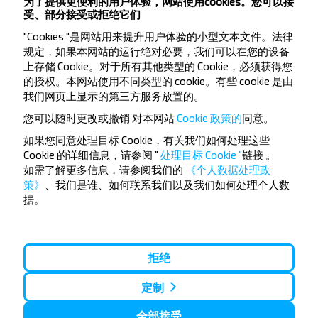
为了提供更便利的用户体验，网站使用cookies。您可以接
受、部分接受或拒绝它们
"Cookies "是网站用来提升用户体验的小型文本文件。法律
规定，如果本网站的运行绝对必要，我们可以在您的设备
上存储 Cookie。对于所有其他类型的 Cookie，必须获得您
的授权。本网站使用不同类型的 cookie。有些 cookie 是由
想要更便宜的旅行
我们网页上显示的第三方服务放置的。
吗？
您可以随时更改或撤销
对本网站
Cookie 政策的
同意。
如果您同意处理目标 Cookie，有关我们如何处理这些
不要错过INFOBUS的特殊优惠，折扣和其他有趣的优
Cookie 的详细信息，请参阅 "
处理目标 Cookie "
链接
。
惠。 订阅接收新消息，和我们一起旅行更便宜！
如需了解更多信息，请参阅我们的
《个人数据处理政
策》
、我们是谁、如何联系我们以及我们如何处理个人数
据。
订阅
拒绝
定制
全部接受