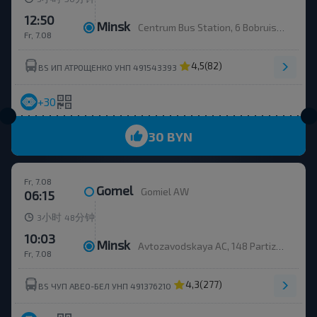
12:50
Minsk
Centrum Bus Station, 6 Bobruiskaya str., platform 1
Fr, 7.08
4,5
(82)
BS ИП АТРОЩЕНКО УНП 491543393
+30
30 BYN
Fr, 7.08
Gomel
Gomiel AW
06:15
小时
分钟
3
48
10:03
Minsk
Avtozavodskaya AC, 148 Partizansky Ave.
Fr, 7.08
4,3
(277)
BS ЧУП АВЕО-БЕЛ УНП 491376210