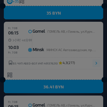
+35
35 BYN
Fr, 7.08
Gomel
ГОМЕЛЬ АВ, г.Гомель, ул.Курчатова 1, Беларусь
06:15
小时
分钟
3
48
10:03
Minsk
МИНСК АС Автозаводская, пр. Партизанский, 148
Fr, 7.08
4,3
(277)
BS ЧУП АВЕО-БЕЛ УНП 491376210
36.41 BYN
Fr, 7.08
Gomel
ГОМЕЛЬ АВ, г.Гомель, ул.Курчатова 1, Беларусь
06:15