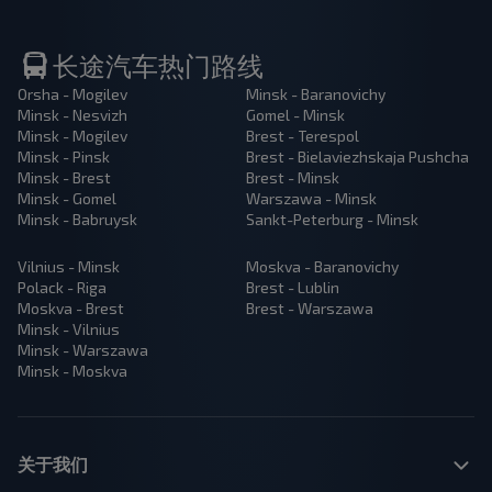
长途汽车热门路线
Orsha - Mogilev
Minsk - Baranovichy
Minsk - Nesvizh
Gomel - Minsk
Minsk - Mogilev
Brest - Terespol
Minsk - Pinsk
Brest - Bielaviezhskaja Pushcha
Minsk - Brest
Brest - Minsk
Minsk - Gomel
Warszawa - Minsk
Minsk - Babruysk
Sankt-Peterburg - Minsk
Vilnius - Minsk
Moskva - Baranovichy
Polack - Riga
Brest - Lublin
Moskva - Brest
Brest - Warszawa
Minsk - Vilnius
Minsk - Warszawa
Minsk - Moskva
关于我们