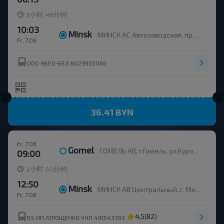
小时
分钟
3
48
10:03
Minsk
МИНСК АС Автозаводская, пр. Партизанский, 148
Fr, 7.08
ООО АВЕО-БЕЛ 80299551166
36.41 BYN
Fr, 7.08
Gomel
ГОМЕЛЬ АВ, г.Гомель, ул.Курчатова 1, Беларусь
09:00
小时
分钟
3
50
12:50
Minsk
МИНСК АВ Центральный, г. Минск, ул. Бобруйская, 6
Fr, 7.08
4,5
(82)
BS ИП АТРОЩЕНКО УНП 491543393