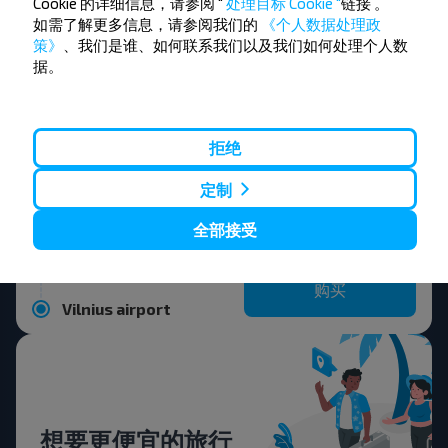
Cookie 的详细信息，请参阅 "
处理目标 Cookie "
链接
。
购买
如需了解更多信息，请参阅我们的
《个人数据处理政
Pastavy
策》
、我们是谁、如何联系我们以及我们如何处理个人数
据。
Gomel
购买
Myadzyel
拒绝
Gomel
定制
购买
National Airport Minsk
全部接受
Gomel
购买
Vilnius airport
想要更便宜的旅行