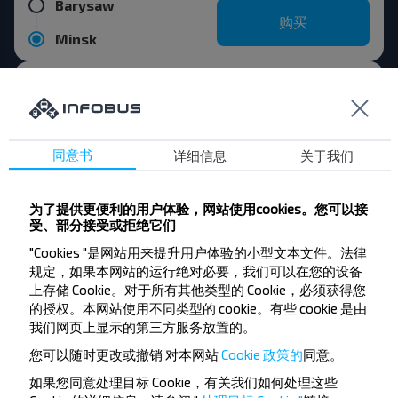
Barysaw
购买
Minsk
Zhodzina
购买
Minsk
同意书
详细信息
关于我们
Pastavy
购买
为了提供更便利的用户体验，网站使用cookies。您可以接
Minsk
受、部分接受或拒绝它们
"Cookies "是网站用来提升用户体验的小型文本文件。法律
Myadzyel
购买
规定，如果本网站的运行绝对必要，我们可以在您的设备
Minsk
上存储 Cookie。对于所有其他类型的 Cookie，必须获得您
的授权。本网站使用不同类型的 cookie。有些 cookie 是由
热门目的地从 Gomel
我们网页上显示的第三方服务放置的。
您可以随时更改或撤销
对本网站
Cookie 政策的
同意。
如果您同意处理目标 Cookie，有关我们如何处理这些
Gomel