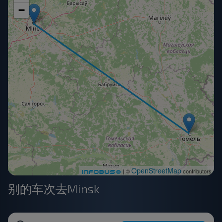
−
OpenStreetMap
| ©
contributors
别的车次去Minsk