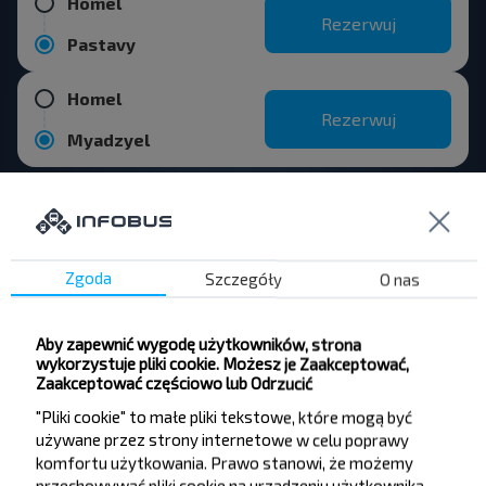
Homel
Rezerwuj
Pastavy
Homel
Rezerwuj
Myadzyel
Homel
Rezerwuj
National Airport Minsk
Zgoda
Szczegóły
O nas
Homel
Rezerwuj
Aby zapewnić wygodę użytkowników, strona
Wilno lotnisko
wykorzystuje pliki cookie. Możesz je Zaakceptować,
Zaakceptować częściowo lub Odrzucić
"Pliki cookie" to małe pliki tekstowe, które mogą być
używane przez strony internetowe w celu poprawy
komfortu użytkowania. Prawo stanowi, że możemy
przechowywać pliki cookie na urządzeniu użytkownika,