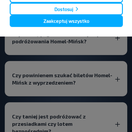
Dostosuj
Zaakceptuj wszystko
Czy istnieją ograniczenia dotyczące
podróżowania Homel-Mińsk?
Czy powinienem szukać biletów Homel-
Mińsk z wyprzedzeniem?
Czy taniej jest podróżować z
przesiadkami czy lotem
bezpośrednim?