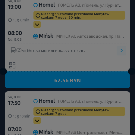
So, 8.08
Homel
ГОМЕЛЬ АВ, г.Гомель, ул.Курчатова 1, Беларусь
19:00
Niezorganizowana przesiadka Mohylew,
czekam 7 godz. 20 min.
g
min
13
0
08:00
Mińsk
МИНСК АС Автозаводская, пр. Партизанский, 148
Nd, 9.08
(2)
,
АП №1 ОАО МОГИЛЕВОБЛАВТОТРАНС
62.56 BYN
So, 8.08
Homel
ГОМЕЛЬ АВ, г.Гомель, ул.Курчатова 1, Беларусь
17:50
Niezorganizowana przesiadka Mohylew,
czekam 7 godz.
g
min
13
10
07:00
Mińsk
МИНСК АВ Центральный, г. Минск, ул. Бобруйская, 6