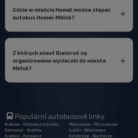
Gdzie w mieście Homel można złapać
autobus Homel-Mińsk?
Z których miast Białoruś są
organizowane wycieczki do miasta
Mińsk?
Populární autobusové linky
Kraków - Katowice lotnisko
Warszawa - Mszczonow
Katowice - Kraków
Lublin - Warszawa
Kraków - Katowice
Kołobrzeg - Niechorze