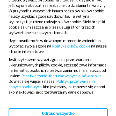
Chcesz
jeśli są one absolutnie niezbędne do działania tej witryny.
podróżować
W przypadku wszystkich innych rodzajów plików cookie
należy uzyskać zgodę użytkownika. Ta witryna
taniej?
wykorzystuje różne rodzaje plików cookie. Niektóre pliki
cookie są umieszczane przez usługi stron trzecich
Nie przegap promocji, zniżek i innych ciekawych
wyświetlane na naszych stronach.
ofert od serwisu INFOBUS. Zapisz się do
Użytkownik może w dowolnym momencie zmienić lub
newslettera i podróżuj z nami jeszcze taniej!
wycofać swoją zgodę na
Politykę plików cookie
na naszej
stronie internetowej
.
Jeśli użytkownik wyrazi zgodę na przetwarzanie
ukierunkowanych plików cookie, szczegółowe informacje
na temat sposobu ich przetwarzania można znaleźć pod
Zapisz się
linkiem
Przetwarzanie ukierunkowanych plików cookie
.
Dowiedz się więcej z naszej
Polityki przetwarzania
danych osobowych
, kim jesteśmy, jak możesz się z nami
FAQ
skontaktować i jak przetwarzamy dane osobowe.
Odrzuć wszystko
Jak zarezerwować bilety?