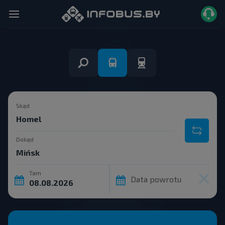
Skąd
Dokąd
Tam
Data powrotu