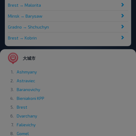
Brest → Malorita
Minsk → Barysaw
Gradno → Shchuchyn
Brest → Kobrin
大城市
Ashmyany
Astraviec
Baranovichy
Bieniakoni KPP
Brest
Dvarchany
Falievichy
Gomel