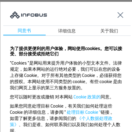
Gradno
Grybly
Kamarova
同意书
详细信息
关于我们
Kamienny Log
Kanstancinava
为了提供更便利的用户体验，网站使用cookies。您可以接
Kobrin
受、部分接受或拒绝它们
Lida
"Cookies "是网站用来提升用户体验的小型文本文件。法律
Mihalishki
规定，如果本网站的运行绝对必要，我们可以在您的设备
Minojty
上存储 Cookie。对于所有其他类型的 Cookie，必须获得您
的授权。本网站使用不同类型的 cookie。有些 cookie 是由
Minsk
我们网页上显示的第三方服务放置的。
Narach AG
您可以随时更改或撤销
对本网站
Cookie 政策的
同意。
Novogrudok
如果您同意处理目标 Cookie，有关我们如何处理这些
Orkavichy
Cookie 的详细信息，请参阅 "
处理目标 Cookie "
链接
。
Orsha
如需了解更多信息，请参阅我们的
《个人数据处理政
策》
、我们是谁、如何联系我们以及我们如何处理个人数
Parichi
据。