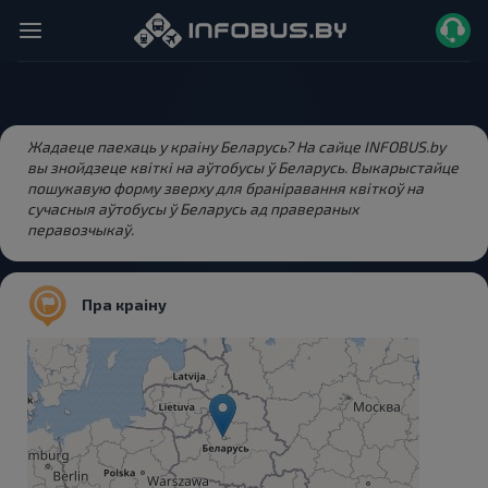
Жадаеце паехаць у краіну Беларусь? На сайце INFOBUS.by
вы знойдзеце квіткі на аўтобусы ў Беларусь. Выкарыстайце
пошукавую форму зверху для браніравання квіткоў на
сучасныя аўтобусы ў Беларусь ад правераных
перавозчыкаў.
Пра краіну