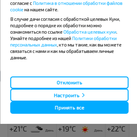
согласие с
Политика в отношении обработки файлов
Паричи
cookie
на нашем сайте.
Привалки ПЗ
В случае дачи согласия с обработкой целевых Куки,
Пружаны
подробнее о порядке их обработки можно
ознакомиться по ссылке
Речица
Обработка целевых куки
.
Узнайте подробнее из нашей
Политики обработки
Ровное Поле
персональных данных
, кто мы такие, как вы можете
Рымдюны
связаться с нами и как мы обрабатываем личные
данные.
Фалевичи
Швакшты
Отклонить
Надвор'е
Настроить
07
08
09
Принять все
+21°C
+16°C
+15°C
Раніца
Раніца
+21°C
+19°C
+22°C
Дзень
Дзень