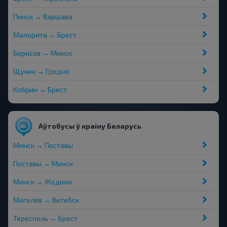
Пинск → Варшава
Малорита → Брест
Борисов → Минск
Щучин → Гродно
Кобрин → Брест
Аўтобусы ў краіну Беларусь
Минск → Поставы
Поставы → Минск
Минск → Жодино
Могилёв → Витебск
Тересполь → Брест