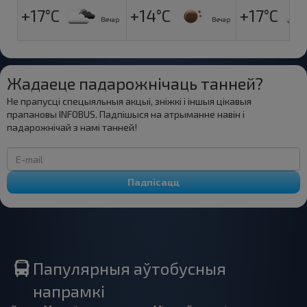
+17°C
+14°C
+17°C
Вечар
Вечар
Жадаеце падарожнічаць танней?
Не прапусці спецыяльныя акцыі, зніжкі і іншыя цікавыя
прапановы INFOBUS. Падпішыся на атрыманне навін і
падарожнічай з намі танней!
Падпісацц
Папулярныя аўтобусныя
напрамкі