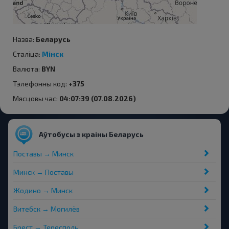
Назва:
Беларусь
Сталіца:
Мінск
Валюта:
BYN
Тэлефонны код:
+375
Мясцовы час:
04:07:39 (07.08.2026)
Аўтобусы з краіны Беларусь
Поставы → Минск
Минск → Поставы
Жодино → Минск
Витебск → Могилёв
Брест → Тересполь