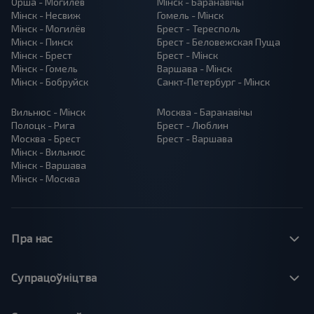
Орша - Могилёв
Мінск - Баранавiчы
Мінск - Несвиж
Гомель - Мінск
Мінск - Могилёв
Брест - Тересполь
Мінск - Пинск
Брест - Беловежская Пуща
Мінск - Брест
Брест - Мінск
Мінск - Гомель
Варшава - Мінск
Мінск - Бобруйск
Санкт-Петербург - Мінск
Вильнюс - Мінск
Москва - Баранавiчы
Полоцк - Рига
Брест - Люблин
Москва - Брест
Брест - Варшава
Мінск - Вильнюс
Мінск - Варшава
Мінск - Москва
Пра нас
Супрацоўніцтва