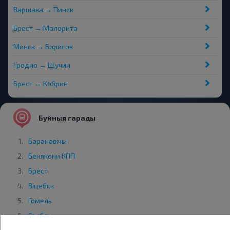
Варшава → Пинск
Брест → Малорита
Минск → Борисов
Гродно → Щучин
Брест → Кобрин
Буйныя гарады
Баранавiчы
Бенякони КПП
Брест
Віцебск
Гомель
Гриблы