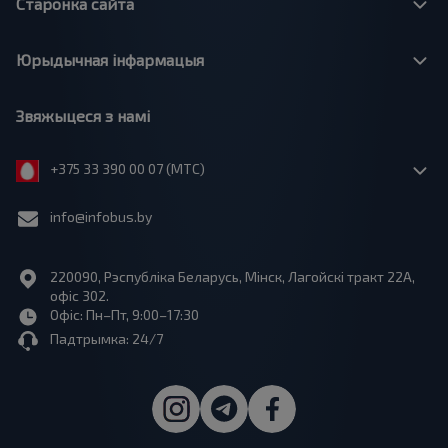
Старонка сайта
Юрыдычная інфармацыя
Звяжыцеся з намі
+375 33 390 00 07 (МТС)
info@infobus.by
220090, Рэспубліка Беларусь, Мінск, Лагойскі тракт 22A,
офіс 302.
Офіс: Пн–Пт, 9:00–17:30
Падтрымка: 24/7