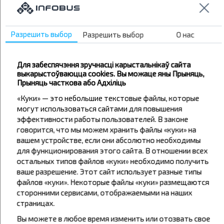
Гродно
Дворчаны
Каменный Лог
Разрешить выбор
Разрешить выбор
О нас
Кобрин
Комарово
Для забеспячэння зручнасці карыстальнікаў сайта
Константиново
выкарыстоўваюцца cookies. Вы можаце яны Прыняць,
Прыняць часткова або Адхіліць
Лида
«Куки» — это небольшие текстовые файлы, которые
Минойты
могут использоваться сайтами для повышения
Михалишки
эффективности работы пользователей. В законе
говорится, что мы можем хранить файлы «куки» на
Мінск
вашем устройстве, если они абсолютно необходимы
Нарочь АГ
для функционирования этого сайта. В отношении всех
Новогрудок
остальных типов файлов «куки» необходимо получить
ваше разрешение. Этот сайт использует разные типы
Орковичи
файлов «куки». Некоторые файлы «куки» размещаются
Орша
сторонними сервисами, отображаемыми на наших
страницах.
Островец
Ошмяны
Вы можете в любое время изменить или отозвать свое