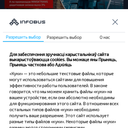
Разрешить выбор
Разрешить выбор
О нас
Новая акцыйная прапанова сумесна з
філіялам «Аўтобусны парк № 5» ДП
«Мінсктранс»!
Для забеспячэння зручнасці карыстальнікаў сайта
выкарыстоўваюцца cookies. Вы можаце яны Прыняць,
Спяшаемся да вас з новай акцыяй ад Філіяла
Прыняць часткова або Адхіліць
«Аўтобусны парк №5» ДП «Мінсктранс» і
INFOBUS.BY!
«Куки» — это небольшие текстовые файлы, которые
могут использоваться сайтами для повышения
эффективности работы пользователей. В законе
2026-02-21
248
0
говорится, что мы можем хранить файлы «куки» на
вашем устройстве, если они абсолютно необходимы
для функционирования этого сайта. В отношении всех
остальных типов файлов «куки» необходимо
получить ваше разрешение. Этот сайт использует
разные типы файлов «куки». Некоторые файлы «куки»
размещаются сторонними сервисами,