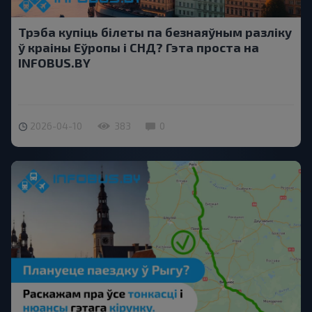
Трэба купіць білеты па безнаяўным разліку
ў краіны Еўропы і СНД? Гэта проста на
INFOBUS.BY
2026-04-10
383
0