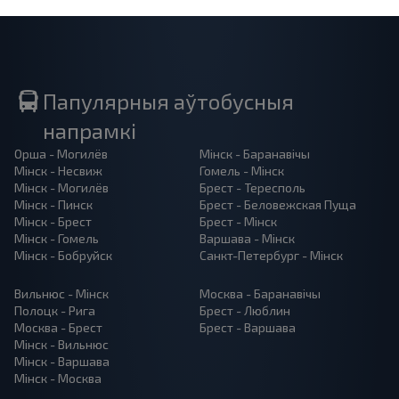
Папулярныя аўтобусныя
напрамкі
Орша - Могилёв
Мінск - Баранавiчы
Мінск - Несвиж
Гомель - Мінск
Мінск - Могилёв
Брест - Тересполь
Мінск - Пинск
Брест - Беловежская Пуща
Мінск - Брест
Брест - Мінск
Мінск - Гомель
Варшава - Мінск
Мінск - Бобруйск
Санкт-Петербург - Мінск
Вильнюс - Мінск
Москва - Баранавiчы
Полоцк - Рига
Брест - Люблин
Москва - Брест
Брест - Варшава
Мінск - Вильнюс
Мінск - Варшава
Мінск - Москва