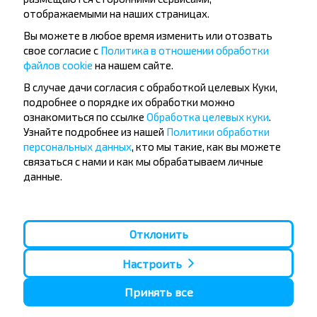
отображаемыми на наших страницах.
Вы можете в любое время изменить или отозвать
свое согласие с
Политика в отношении обработки
файлов cookie
на нашем сайте.
В случае дачи согласия с обработкой целевых Куки,
подробнее о порядке их обработки можно
ознакомиться по ссылке
Обработка целевых куки
.
Узнайте подробнее из нашей
Политики обработки
Выгадныя падарожжы з ААТ «Пінскі
персональных данных
, кто мы такие, как вы можете
аўтобусны парк»!
связаться с нами и как мы обрабатываем личные
данные.
З 17.02.2026 па 15.04.2026 на маршрутах №
6060/6062 «Пінск – Варшава» уводзіцца
дынамічнае рэгуляванне кошту праезду. Падобная
інавацыя ў свеце падарожжаў – ключ да выгадных
Отклонить
паездак!
Настроить
2026-02-20
246
0
Принять все