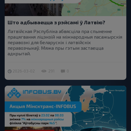
Што адбываецца з рэйсамі ў Латвію?
Латвійская Рэспубліка абвясціла пра спыненне
працягвання ліцэнзій на міжнародныя пасажырскія
перавозкі для беларускіх і латвійскіх
перавозчыкаў. Мяжa пры гэтым застаецца
адкрытай.
2026-03-02
291
0