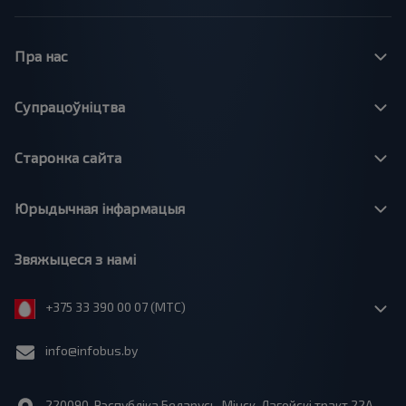
Пра нас
Супрацоўніцтва
Старонка сайта
Юрыдычная інфармацыя
Звяжыцеся з намі
+375 33 390 00 07 (МТС)
info@infobus.by
220090, Рэспубліка Беларусь, Мінск, Лагойскі тракт 22A,