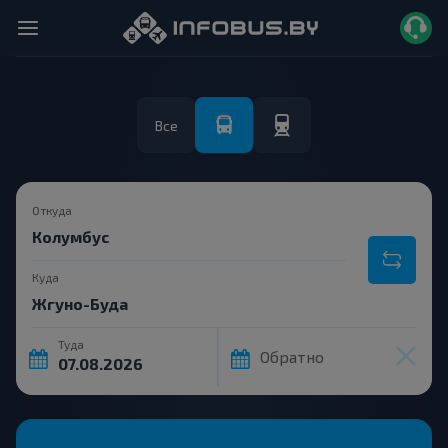
Все
Откуда
Куда
Туда
Обратно