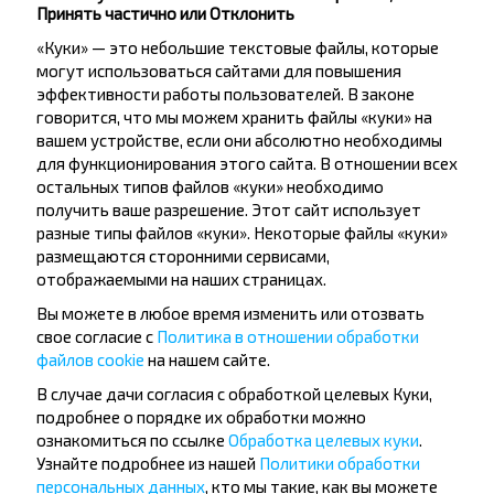
Принять частично или Отклонить
«Куки» — это небольшие текстовые файлы, которые
могут использоваться сайтами для повышения
эффективности работы пользователей. В законе
говорится, что мы можем хранить файлы «куки» на
Хотите
вашем устройстве, если они абсолютно необходимы
для функционирования этого сайта. В отношении всех
путешествовать
остальных типов файлов «куки» необходимо
получить ваше разрешение. Этот сайт использует
дешевле?
разные типы файлов «куки». Некоторые файлы «куки»
размещаются сторонними сервисами,
Не пропусти специальные акции, скидки и
отображаемыми на наших страницах.
другие интересные предложения INFOBUS.
Вы можете в любое время изменить или отозвать
Подпишись на получение новостей и
свое согласие с
Политика в отношении обработки
путешествуй с нами дешевле!
файлов cookie
на нашем сайте.
В случае дачи согласия с обработкой целевых Куки,
подробнее о порядке их обработки можно
ознакомиться по ссылке
Обработка целевых куки
.
Узнайте подробнее из нашей
Политики обработки
Подписаться
персональных данных
, кто мы такие, как вы можете