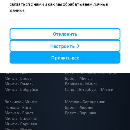
связаться с нами и как мы обрабатываем личные
данные.
Отклонить
Популярные автобусные
Настроить
направления
Орша - Могилёв
Минск - Барановичи
Принять все
Минск - Несвиж
Гомель - Минск
Минск - Могилёв
Брест - Тересполь
Минск - Пинск
Брест - Беловежская Пуща
Минск - Брест
Брест - Минск
Минск - Гомель
Варшава - Минск
Минск - Бобруйск
Санкт-Петербург - Минск
Вильнюс - Минск
Москва - Барановичи
Полоцк - Рига
Брест - Люблин
Москва - Брест
Брест - Варшава
Минск - Вильнюс
Минск - Варшава
Минск - Москва