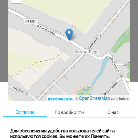
OpenStreetMap
| ©
contributors
Согласие
Подробности
О нас
Жгуно-Буда
ул. Дружбы
Для обеспечения удобства пользователей сайта
используются cookies. Вы можете их Принять,