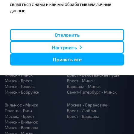
связаться с нами и как мы обрабатываем личные
данные.
Отклонить
Популярные автобусные
Настроить
направления
Орша - Могилёв
Минск - Барановичи
Принять все
Минск - Несвиж
Гомель - Минск
Минск - Могилёв
Брест - Тересполь
Минск - Пинск
Брест - Беловежская Пуща
Минск - Брест
Брест - Минск
Минск - Гомель
Варшава - Минск
Минск - Бобруйск
Санкт-Петербург - Минск
Вильнюс - Минск
Москва - Барановичи
Полоцк - Рига
Брест - Люблин
Москва - Брест
Брест - Варшава
Минск - Вильнюс
Минск - Варшава
Минск - Москва