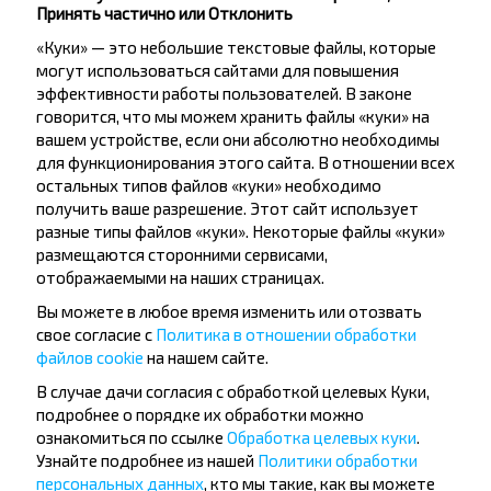
Принять частично или Отклонить
«Куки» — это небольшие текстовые файлы, которые
могут использоваться сайтами для повышения
эффективности работы пользователей. В законе
говорится, что мы можем хранить файлы «куки» на
Хотите
вашем устройстве, если они абсолютно необходимы
для функционирования этого сайта. В отношении всех
путешествовать
остальных типов файлов «куки» необходимо
получить ваше разрешение. Этот сайт использует
дешевле?
разные типы файлов «куки». Некоторые файлы «куки»
размещаются сторонними сервисами,
Не пропусти специальные акции, скидки и
отображаемыми на наших страницах.
другие интересные предложения INFOBUS.
Вы можете в любое время изменить или отозвать
Подпишись на получение новостей и
свое согласие с
Политика в отношении обработки
путешествуй с нами дешевле!
файлов cookie
на нашем сайте.
В случае дачи согласия с обработкой целевых Куки,
подробнее о порядке их обработки можно
ознакомиться по ссылке
Обработка целевых куки
.
Узнайте подробнее из нашей
Политики обработки
Подписаться
персональных данных
, кто мы такие, как вы можете