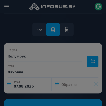
Все
Откуда
Куда
Туда
Обратно