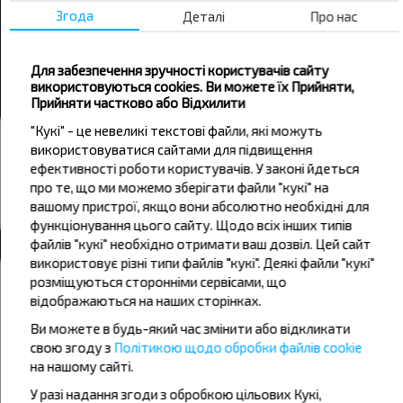
Березовичи
Згода
Деталі
Про нас
Кобринь → Березовичи
Для забезпечення зручності користувачів сайту
Ліда → Березовичи
використовуються cookies. Ви можете їх Прийняти,
Прийняти частково або Відхилити
"Кукі" - це невеликі текстові файли, які можуть
Автовокзали та зупинки
використовуватися сайтами для підвищення
Березовичи
ефективності роботи користувачів. У законі йдеться
про те, що ми можемо зберігати файли "кукі" на
Березовичи-Разворот
вашому пристрої, якщо вони абсолютно необхідні для
Всі автовокзали Березовичи
функціонування цього сайту. Щодо всіх інших типів
файлів "кукі" необхідно отримати ваш дозвіл. Цей сайт
використовує різні типи файлів "кукі". Деякі файли "кукі"
Погода
розміщуються сторонніми сервісами, що
відображаються на наших сторінках.
08
09
10
Ви можете в будь-який час змінити або відкликати
свою згоду з
Політикою щодо обробки файлів cookie
+18°C
+17°C
+20°C
Ранок
Ранок
на нашому сайті.
У разі надання згоди з обробкою цільових Кукі,
+24°C
+25°C
+31°C