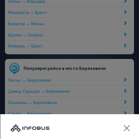
Пінськ → Варшава
Малорита → Брест
Борисов → Мінськ
Щучин → Гродна
Кобринь → Брест
Популярні рейси в місто Березовичи
Пінськ → Березовичи
Давид-Городок → Березовичи
Ольшаны → Березовичи
Столін → Березовичи
Брест → Березовичи
Брест Тех.универ., БРЕСТ БРЕСТСКАЯ ОБЛ. Беларусь →