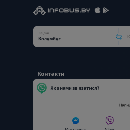
Звідки
К
Контакти
Як з нами зв'язатися?
Напи
Messenger
Viber