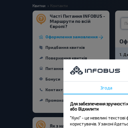
Квитки
Контакти
Часті Питання INFOBUS -
Маршрути по всій
Європі?
Оформлення замовлення
Оф
Придбання квитків
1. 
Повернення квитків
Питання про поїздку
Вся
мож
Бонуси
кви
Згода
Контакти
2. 
Промокод
Для забезпечення зручності 
або Відхилити
3. 
"Кукі" - це невеликі тексто
користувачів. У законі йдет
Як з нами зв'язатися?