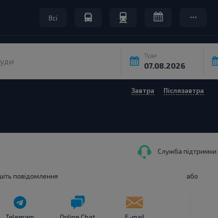
Всі
Туди
уди
Завтра
Післязавтра
Служба підтримки к
шіть повідомлення
або
Telegram
Online Chat
E-mail