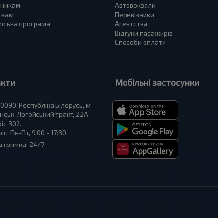
зникам
Автовокзали
твам
Перевізники
рська програма
Агентства
Відгуки пасажирів
Способи оплати
акти
Мобільні застосунки
0090, Республіка Білорусь, м.
нськ, Логойський тракт, 22А,
іс 302.
іс: Пн-Пт, 9:00 - 17:30
дтримка: 24/7