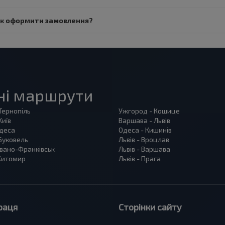
 Як оформити замовлення?
ні маршрути
 Тернопіль
Ужгород - Кошице
Київ
Варшава - Львів
Одеса
Одеса - Кишинів
 Буковель
Львів - Вроцлав
 Івано-Франківськ
Львів - Варшава
 Житомир
Львів - Прага
раця
Сторінки сайту