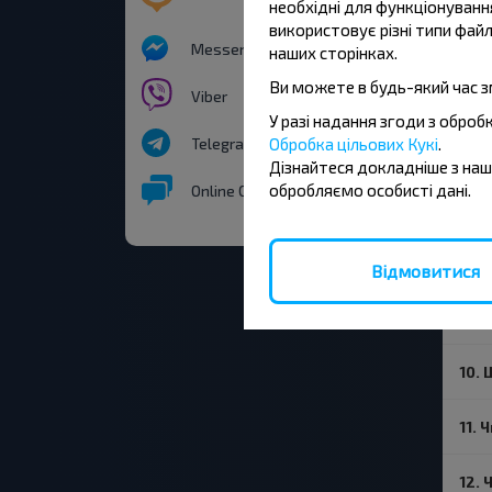
4. 
необхідні для функціонування
використовує різні типи файл
Messenger
наших сторінках.
5. 
Що 
Ви можете в будь-який час з
Viber
У разі надання згоди з обро
6. 
Telegram
Обробка цільових Кукі
.
різ
Дізнайтеся докладніше з на
обробляємо особисті дані.
Online Chat
7. 
8. 
Відмовитися
9. Ч
10.
11. 
12. 