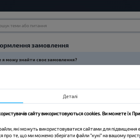
ормлення замовлення
Де я можу знайти своє замовлення?
 необхідна інформація автоматично надсилається на вказану вами е
ете переглянути своє замовлення в особистому кабінеті на сайті або 
тки" з інформацією про номер замовлення/квитка та захисний код, 
Деталі
Що робити, якщо ви забули пароль для входу в особистий кабі
користувачів сайту використовуються cookies. Ви можете їх Пр
Навіщо потрібно вказувати номер телефону та електронну по
ві файли, які можуть використовуватися сайтами для підвищення
ься про те, що ми можемо зберігати файли "кукі" на вашому прис