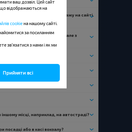
имати ваш дозвіл. Цей сайт
и, що відображаються на
ає, але він відкритий для продажу на сайті.
йлів cookie
на нашому сайті.
знайомитися за посиланням
однаковим часом відправлення, але з
ете зв'язатися з нами і як ми
Прийняти всі
 в іншому місці, наприклад, на автостраді?
ри посадці або в касі вокзалу?