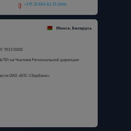
+375 25 604 62 25 (life)
Минск, Беларусь
01 7933 0000
№701 на Чкалова Региональной дирекции
ласти ОАО «БПС-Сбербанк»