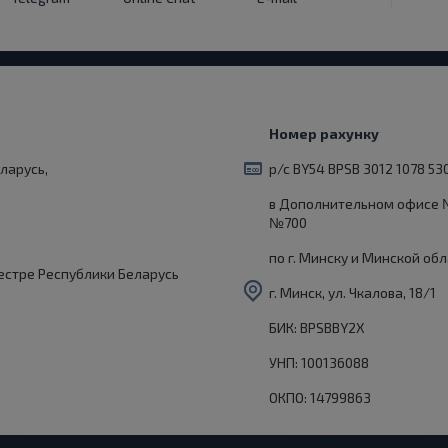
Номер рахунку
ларусь,
р/с BY54 BPSB 3012 1078 53
в Дополнительном офисе 
№700
по г. Минску и Минской об
еестре Республики Беларусь
г. Минск, ул. Чкалова, 18/1
БИК: BPSBBY2X
УНП: 100136088
ОКПО: 14799863