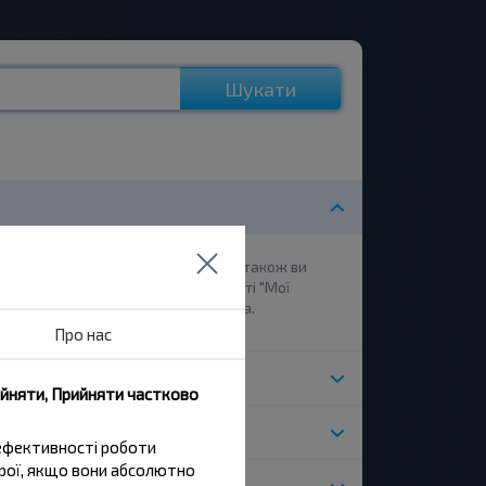
Шукати
лектронну пошту під час покупки, також ви
в додатку. Також у розділі на сайті "Мої
якщо реєстрація не була проведена.
Про нас
нет?
ийняти, Прийняти частково
шту для бронювання квитків?
 ефективності роботи
трої, якщо вони абсолютно