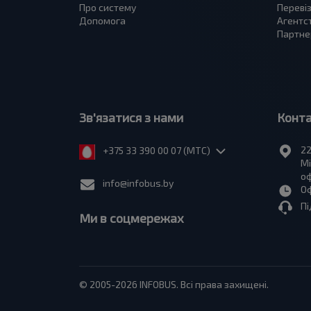
Про систему
Переві
Допомога
Агентс
Партне
Зв'язатися з нами
Конт
22
+375 33 390 00 07 (МТС)
Мі
оф
info@infobus.by
Оф
Пі
Ми в соцмережах
© 2005-2026 INFOBUS. Всі права захищені.