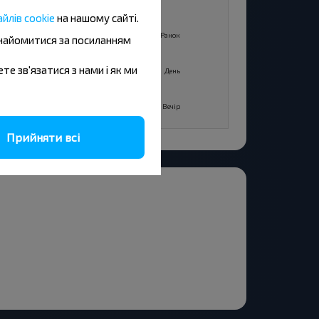
13
йлів cookie
на нашому сайті.
+15°C
Ранок
Ранок
знайомитися за посиланням
+20°C
ете зв'язатися з нами і як ми
День
День
+14°C
Вечір
Вечір
Прийняти всі