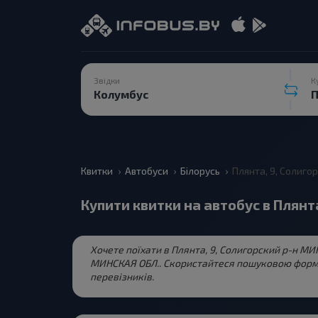
Звідки
К
Квитки
Автобуси
Білорусь
Плянта, 9, Солиго
Купити квитки на автобус в Плянт
Хочете поїхати в Плянта, 9, Солигорский р-н МИН
МИНСКАЯ ОБЛ.. Скористайтеся пошуковою формою
перевізників.