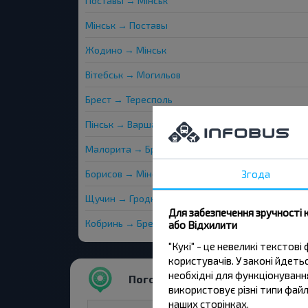
Поставы → Мінськ
Мінськ → Поставы
Жодино → Мінськ
Вітебськ → Могильов
Брест → Тересполь
Пінськ → Варшава
Малорита → Брест
Борисов → Мінськ
Згода
Щучин → Гродна
Для забезпечення зручності 
Кобринь → Брест
або Відхилити
"Кукі" - це невеликі тексто
користувачів. У законі йдет
необхідні для функціонування
Погода
використовує різні типи файл
наших сторінках.