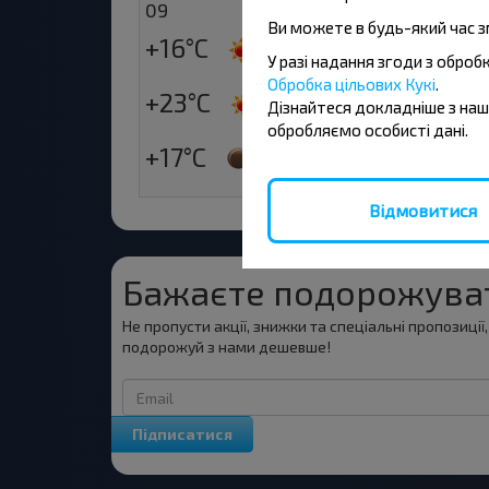
09
10
Ви можете в будь-який час з
+16°C
+19°C
Ранок
У разі надання згоди з обро
Обробка цільових Кукі
.
+23°C
+26°C
Дізнайтеся докладніше з на
День
обробляємо особисті дані.
+17°C
+20°C
Вечір
Відмовитися
Бажаєте подорожува
Не пропусти акції, знижки та спеціальні пропозиції
подорожуй з нами дешевше!
Підписатися