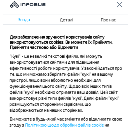
Бажаєте
подорожувати
Згода
Деталі
Про нас
дешевше?
Для забезпечення зручності користувачів сайту
Не пропусти акції, знижки та спеціальні
використовуються cookies. Ви можете їх Прийняти,
пропозиції, INFOBUS. Підпишись на розсилку та
Прийняти частково або Відхилити
подорожуй з нами дешевше!
"Кукі" - це невеликі текстові файли, які можуть
використовуватися сайтами для підвищення
ефективності роботи користувачів. У законі йдеться про
те, що ми можемо зберігати файли "кукі" на вашому
пристрої, якщо вони абсолютно необхідні для
Підписатися
функціонування цього сайту. Щодо всіх інших типів
файлів "кукі" необхідно отримати ваш дозвіл. Цей сайт
використовує різні типи файлів "кукі". Деякі файли "кукі"
розміщуються сторонніми сервісами, що
відображаються на наших сторінках.
Ви можете в будь-який час змінити або відкликати свою
згоду з
Політикою щодо обробки файлів cookie
на