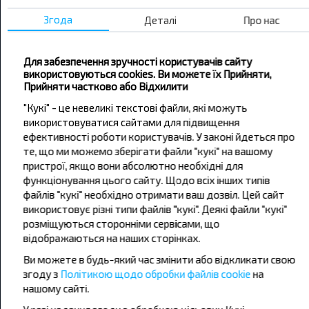
дешевше?
Згода
Деталі
Про нас
Не пропусти акції, знижки та спеціальні
пропозиції, INFOBUS. Підпишись на розсилку та
Для забезпечення зручності користувачів сайту
подорожуй з нами дешевше!
використовуються cookies. Ви можете їх Прийняти,
Прийняти частково або Відхилити
"Кукі" - це невеликі текстові файли, які можуть
використовуватися сайтами для підвищення
ефективності роботи користувачів. У законі йдеться про
Підписатися
те, що ми можемо зберігати файли "кукі" на вашому
пристрої, якщо вони абсолютно необхідні для
функціонування цього сайту. Щодо всіх інших типів
файлів "кукі" необхідно отримати ваш дозвіл. Цей сайт
використовує різні типи файлів "кукі". Деякі файли "кукі"
розміщуються сторонніми сервісами, що
відображаються на наших сторінках.
Популярні автобусні маршрути
Ви можете в будь-який час змінити або відкликати свою
згоду з
Політикою щодо обробки файлів cookie
на
Рівне - Львів
Львів - Тернопіль
нашому сайті.
Житомир - Київ
Львів - Київ
Тернопіль - Львів
Київ - Одеса