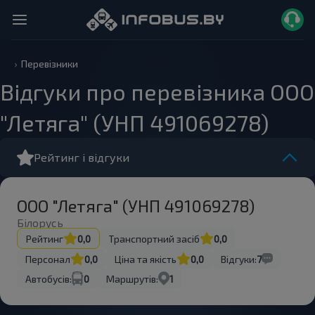
Перевізники
Відгуки про перевізника ООО
"Летяга" (УНП 491069278)
Рейтинг і відгуки
ООО "Летяга" (УНП 491069278)
Білорусь
Рейтинг
0,0
Транспортний засіб
0,0
Персонал
0,0
Ціна та якість
0,0
Відгуки:
7
Автобусів:
0
Маршрутів:
1