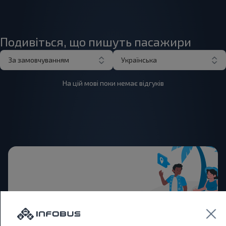
Подивіться, що пишуть пасажири
За замовчуванням
Українська
На цій мові поки немає відгуків
Бажаєте
подорожувати