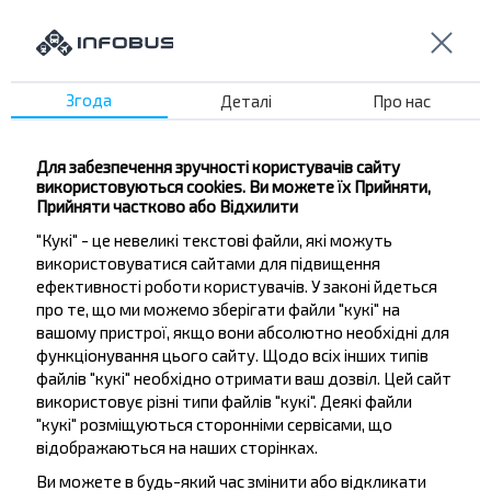
Згода
Деталі
Про нас
Бажаєте
Для забезпечення зручності користувачів сайту
використовуються cookies. Ви можете їх Прийняти,
подорожувати
Прийняти частково або Відхилити
дешевше?
"Кукі" - це невеликі текстові файли, які можуть
використовуватися сайтами для підвищення
ефективності роботи користувачів. У законі йдеться
Не пропусти акції, знижки та спеціальні
про те, що ми можемо зберігати файли "кукі" на
пропозиції, INFOBUS. Підпишись на розсилку та
вашому пристрої, якщо вони абсолютно необхідні для
подорожуй з нами дешевше!
функціонування цього сайту. Щодо всіх інших типів
файлів "кукі" необхідно отримати ваш дозвіл. Цей сайт
використовує різні типи файлів "кукі". Деякі файли
"кукі" розміщуються сторонніми сервісами, що
відображаються на наших сторінках.
Підписатися
Ви можете в будь-який час змінити або відкликати