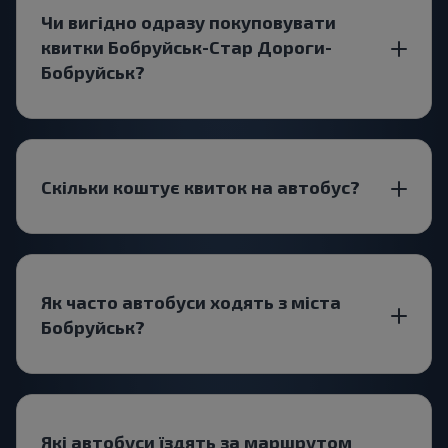
Чи вигідно одразу покуповувати
квитки Бобруйськ-Стар Дороги-
Бобруйськ?
Скільки коштує квиток на автобус?
Як часто автобуси ходять з міста
Бобруйськ?
Які автобуси їздять за маршрутом