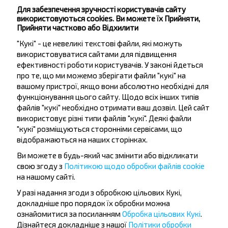
Для забезпечення зручності користувачів сайту
Не пропусти акції, знижки та спеціальні
використовуються cookies. Ви можете їх Прийняти,
пропозиції, INFOBUS. Підпишись на розсилку та
Прийняти частково або Відхилити
подорожуй з нами дешевше!
"Кукі" - це невеликі текстові файли, які можуть
використовуватися сайтами для підвищення
ефективності роботи користувачів. У законі йдеться
про те, що ми можемо зберігати файли "кукі" на
вашому пристрої, якщо вони абсолютно необхідні для
Підписатися
функціонування цього сайту. Щодо всіх інших типів
файлів "кукі" необхідно отримати ваш дозвіл. Цей сайт
використовує різні типи файлів "кукі". Деякі файли
"кукі" розміщуються сторонніми сервісами, що
Питання - відповідь
відображаються на наших сторінках.
Ви можете в будь-який час змінити або відкликати
свою згоду з
Політикою щодо обробки файлів cookie
на нашому сайті.
Як забронювати квиток на автобус?
У разі надання згоди з обробкою цільових Кукі,
докладніше про порядок їх обробки можна
ознайомитися за посиланням
Обробка цільових Кукі
.
Дізнайтеся докладніше з нашої
Політики обробки