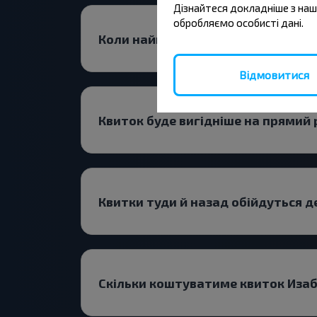
Дізнайтеся докладніше з на
обробляємо особисті дані.
Коли найкраще шукати билеты Из
Відмовитися
Квиток буде вигідніше на прямий 
Квитки туди й назад обійдуться 
Скільки коштуватиме квиток Иза