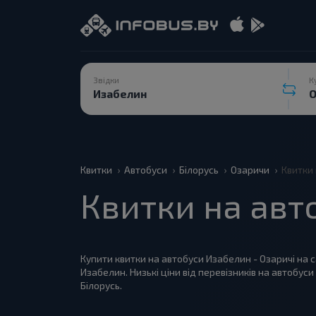
Звідки
К
Квитки
Автобуси
Білорусь
Озаричи
Квитки 
Квитки на авт
Купити квитки на автобуси Изабелин - Озаричі на са
Изабелин. Низькі ціни від перевізників на автобус
Білорусь.