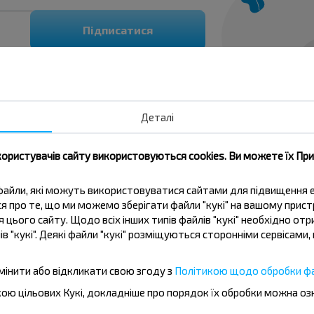
Підписатися
Деталі
користувачів сайту використовуються cookies. Ви можете їх Пр
йс Изабелин, Волковысский р-н ГРОДНЕНСКАЯ ОБЛ
ві файли, які можуть використовуватися сайтами для підвищення
ься про те, що ми можемо зберігати файли "кукі" на вашому прис
 цього сайту. Щодо всіх інших типів файлів "кукі" необхідно отр
ів "кукі". Деякі файли "кукі" розміщуються сторонніми сервісам
 поїздки за напрямком Изабелин, Волковысский 
мінити або відкликати свою згоду з
Політикою щодо обробки фа
бкою цільових Кукі, докладніше про порядок їх обробки можна о