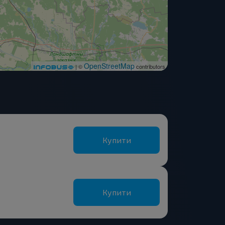
OpenStreetMap
| ©
contributors
Купити
Купити