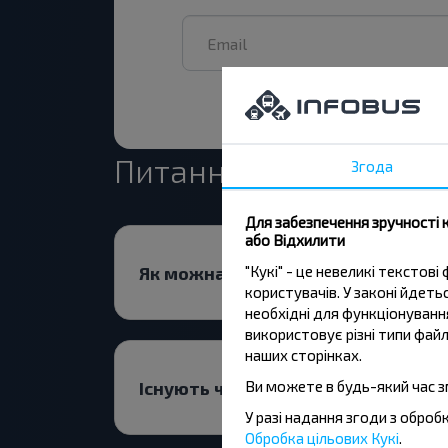
Питання - відповідь
Згода
Для забезпечення зручності 
або Відхилити
Як можна придбати квиток на ре
"Кукі" - це невеликі тексто
користувачів. У законі йдет
необхідні для функціонування
використовує різні типи файл
наших сторінках.
Існують чи існують обмеження на
Ви можете в будь-який час з
У разі надання згоди з обро
Обробка цільових Кукі
.