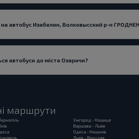
и на автобус Изабелин, Волковысский р-н ГРОДНЕ
ться автобуси до міста Озаричи?
ні маршрути
 Тернопіль
Ужгород - Кошице
Київ
Варшава - Львів
Одеса
Одеса - Кишинів
 Буковель
Львів - Вроцлав