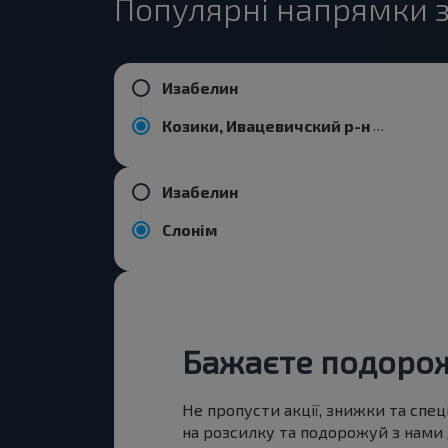
Популярні напрямки з
Изабелин
Козики, Ивацевичский р-н БРЕСТСКАЯ ОБЛ.
Изабелин
Слонім
Бажаєте подоро
Не пропусти акції, знижки та спец
на розсилку та подорожуй з нами