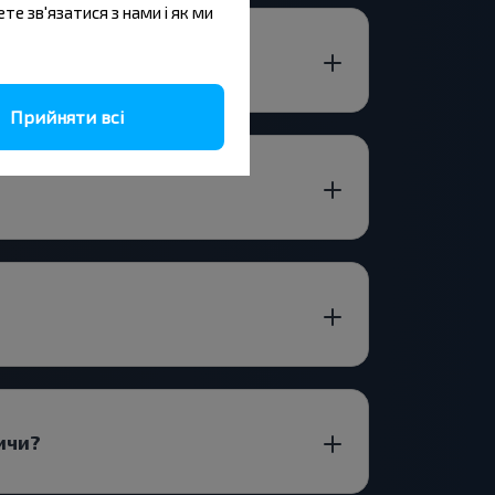
ете зв'язатися з нами і як ми
аричи?
Прийняти всі
ичи?