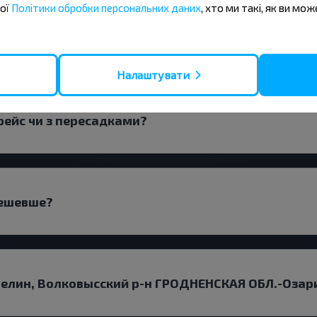
шої
Політики обробки персональних даних
, хто ми такі, як ви мож
абелин, Волковысский р-н ГРОДНЕНСКАЯ ОБЛ.-Оз
Налаштувати
рейс чи з пересадками?
дешевше?
белин, Волковысский р-н ГРОДНЕНСКАЯ ОБЛ.-Озар