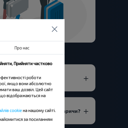
Про нас
ийняти, Прийняти частково
.-Озаричи?
 ефективності роботи
трої, якщо вони абсолютно
имати ваш дозвіл. Цей сайт
и, що відображаються на
р-н ГРОДНЕНСКАЯ ОБЛ.-Озаричи?
йлів cookie
на нашому сайті.
знайомитися за посиланням