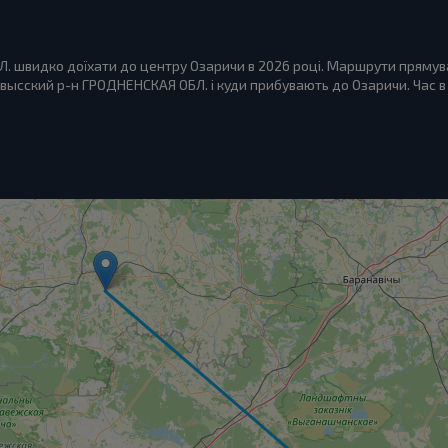
. швидко доїхати до центру Озаричи в 2026 році. Маршрути прямуван
ысский р-н ГРОДНЕНСКАЯ ОБЛ. і куди прибувають до Озаричи. Час в до