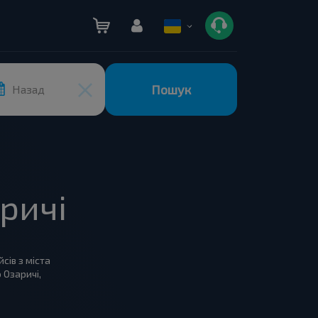
Пошук
Назад
ричі
сів з міста
 Озаричі,