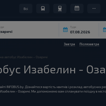
Всі
уди
Туди
Завтра
Післязавтра
на автобус Изабелин – Озаричі
обус Изабелин - Оза
йті INFOBUS.by. Дізнайтеся вартість квитків і розклад автобусних рей
и Изабелин - Озаричі. Ми допоможемо вам спланувати поїздку в місто