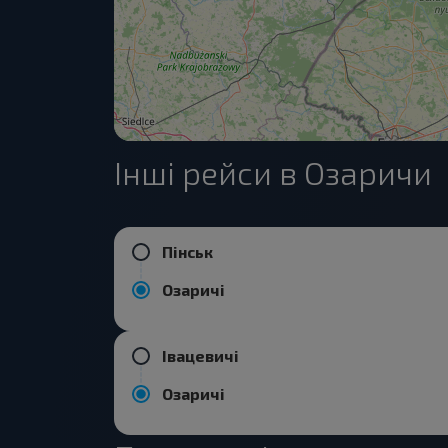
Інші рейси в Озаричи
Пінськ
Озаричі
Івацевичі
Озаричі