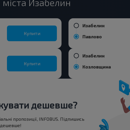
 міста Изабелин
Изабелин
Купити
Павлово
Изабелин
Купити
Козловщина
жувати дешевше?
іальні пропозиції, INFOBUS. Підпишись
 дешевше!