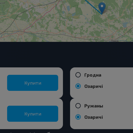
Гродна
Купити
Озаричі
Ружаны
Купити
Озаричі