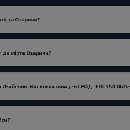
 міста Озаричи?
и до міста Озаричи?
ди Изабелин, Волковысский р-н ГРОДНЕНСКАЯ ОБЛ.
йси?